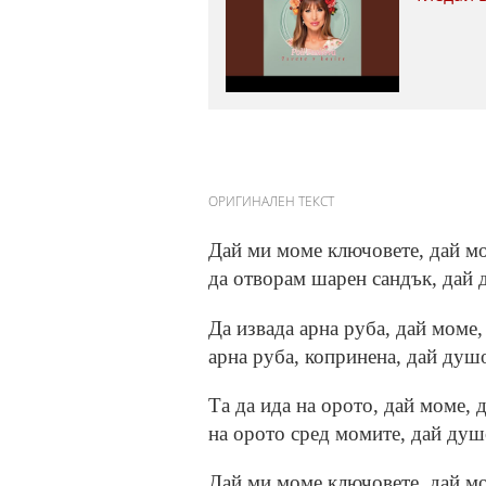
ОРИГИНАЛЕН ТЕКСТ
Дай ми моме ключовете, дай мо
да отворам шарен сандък, дай 
Да извада арна руба, дай моме,
арна руба, копринена, дай душо
Та да ида на орото, дай моме, д
на орото сред момите, дай душо
Дай ми моме ключовете, дай мо