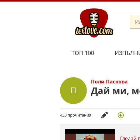
ТОП 100
ИЗПЪЛН
Поли Паскова
Дай ми, м
433 прочитания
Гледай 