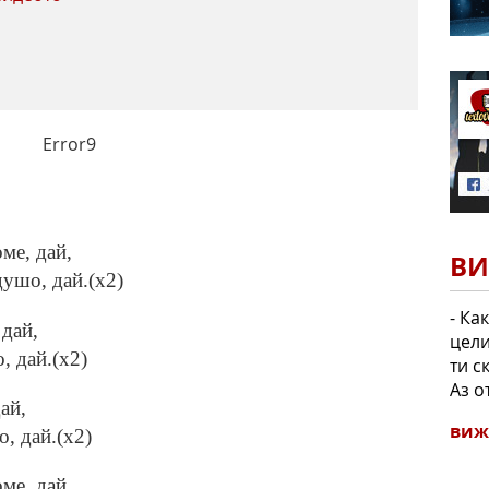
Error9
ме, дай,
ВИ
душо, дай.(x2)
- Ка
 дай,
цели
, дай.(x2)
ти с
Аз о
ай,
виж
, дай.(x2)
ме, дай,