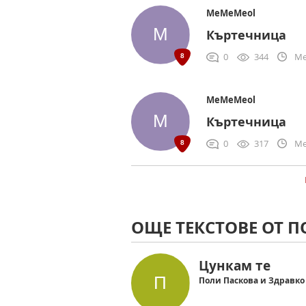
MeMeMeol
Къртечница
0
344
Me
MeMeMeol
Къртечница
0
317
Me
ОЩЕ ТЕКСТОВЕ ОТ 
Цункам те
Поли Паскова и Здравк