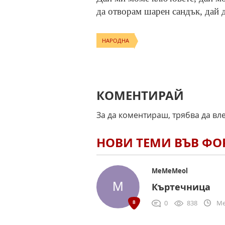
да отворам шарен сандък, дай 
НАРОДНА
КОМЕНТИРАЙ
За да коментираш, трябва да вл
НОВИ ТЕМИ ВЪВ Ф
MeMeMeol
Къртечница
0
838
Me