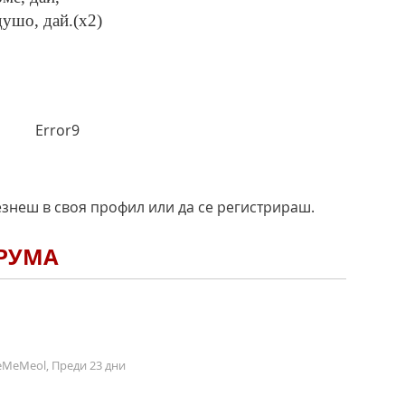
душо, дай.(x2)
Error9
езнеш в своя профил или да се регистрираш.
ОРУМА
MeMeol, Преди 23 дни