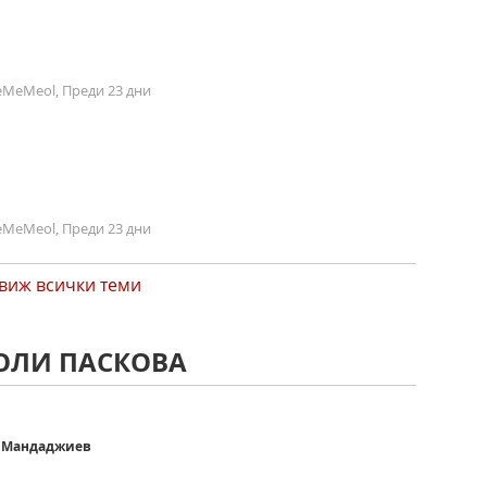
MeMeol, Преди 23 дни
MeMeol, Преди 23 дни
виж всички теми
ПОЛИ ПАСКОВА
о Мандаджиев