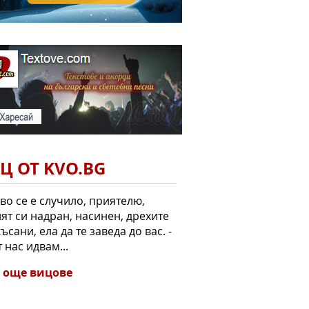
Ц ОТ KVO.BG
кво се е случило, приятелю,
ят си надран, насинен, дрехите
късани, ела да те заведа до вас. -
т нас идвам...
 още вицове