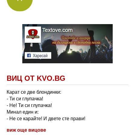
ВИЦ ОТ KVO.BG
Карат се две блондинки:
- Ти си глупачка!
- Не! Ти си глупачка!
Минал един и:
- Не се карайте! И двете сте прави!
виж още вицове