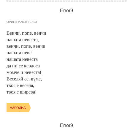
Error9
ОРИГИНАЛЕН ТЕКСТ
Венчи, попе, венчи
нашата невеста,
венчи, попе, венчи
нашата неве'
нашата невеста
да ни се кердоса
момче и невеста!
Веселяй се, куме,
твоя е веселя,
твоя е ширева!
НАРОДНА
Error9