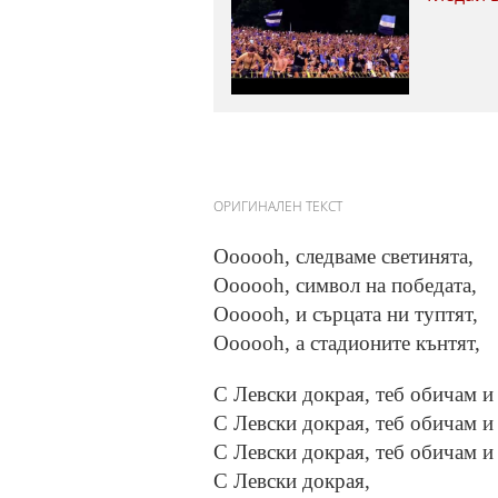
ОРИГИНАЛЕН ТЕКСТ
Оооооh, следваме светинята,
Оооооh, символ на победата,
Оооооh, и сърцата ни туптят,
Оооооh, а стадионите кънтят,
С Левски докрая, теб обичам и
С Левски докрая, теб обичам и
С Левски докрая, теб обичам и
С Левски докрая,