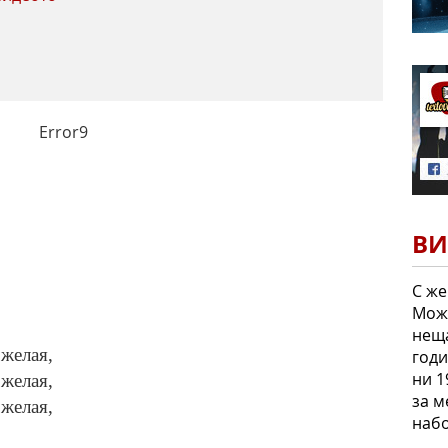
Error9
ВИ
С же
Мож
неща
 желая,
годи
ни 1
 желая,
за м
 желая,
набо