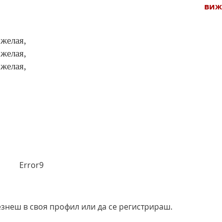
виж
 желая,
 желая,
 желая,
Error9
езнеш в своя профил или да се регистрираш.