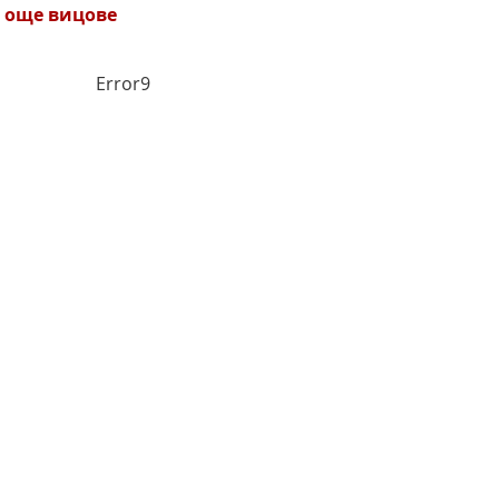
 още вицове
Error9