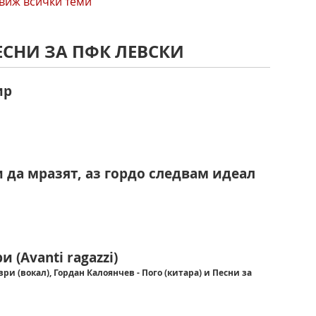
виж всички теми
ЕСНИ ЗА ПФК ЛЕВСКИ
ир
и да мразят, аз гордо следвам идеал
 (Avanti ragazzi)
ри (вокал), Гордан Калоянчев - Пого (китара) и Песни за