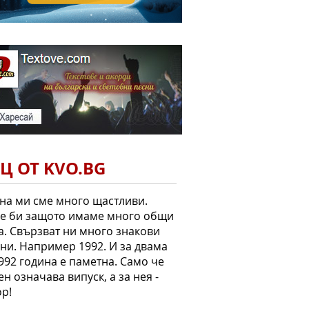
Ц ОТ KVO.BG
на ми сме много щастливи.
е би защото имаме много общи
. Свързват ни много знакови
ни. Например 1992. И за двама
992 година е паметна. Само че
ен означава випуск, а за нея -
р!