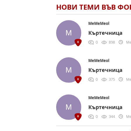
НОВИ ТЕМИ ВЪВ Ф
MeMeMeol
Къртечница
0
898
Me
MeMeMeol
Къртечница
0
375
Me
MeMeMeol
Къртечница
0
344
Me