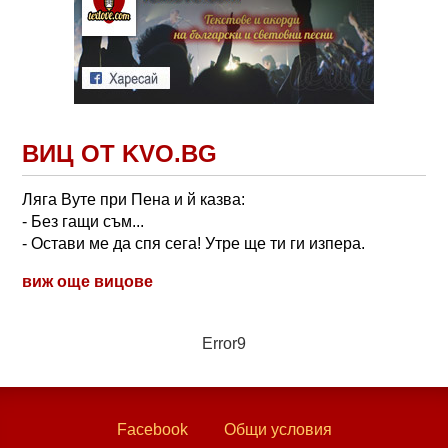
ВИЦ ОТ KVO.BG
Ляга Вуте при Пена и й казва:
- Без гащи съм...
- Остави ме да спя сега! Утре ще ти ги изпера.
виж още вицове
Error9
Facebook
Общи условия