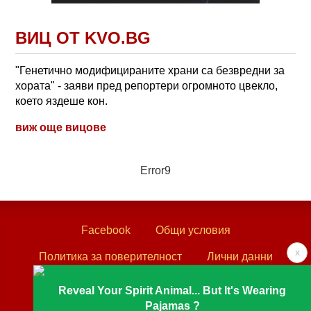
ВИЦ ОТ KVO.BG
"Генетично модифицираните храни са безвредни за
хората" - заяви пред репортери огромното цвекло,
което яздеше кон.
виж още вицове
Error9
Facebook
Общи условия
x
Политика за поверителност
Лични данни
Контакти
Reveal Your Spirit Animal... But It's Wearing
Pajamas ?
Textove.com © 2003 - 2026