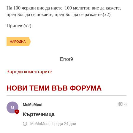
На 100 черкви вие да идете, 100 молитви вие да кажете,
пред Бог да се покаете, пред Бог да се разкаете.(x2)
Припев:(x2)
НАРОДНА
Error9
Зареди коментарите
НОВИ ТЕМИ ВЪВ ФОРУМА
MeMeMeol
0
Къртечница
MeMeMeol, Преди 24 дни