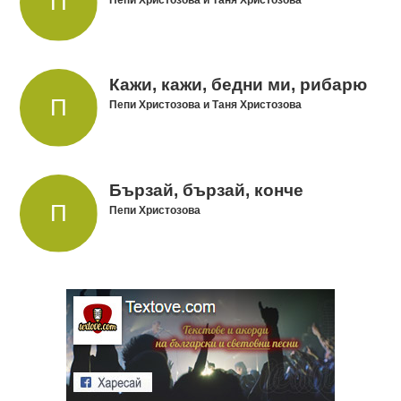
Пепи Христозова и Таня Христозова
Кажи, кажи, бедни ми, рибарю
Пепи Христозова и Таня Христозова
Бързай, бързай, конче
Пепи Христозова