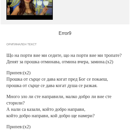
Error9
ОРИГИНАЛЕН ТЕКСТ
Що на порти вие ми седите, що на порти вие ми тропате?
Денят за прошка отминава, отмина вчера, замина.(x2)
Припев:(x2)
Прошка от сърце се дава когат пред Бог се покаеш,
прошка от сърце се дава когат душа се разкая.
Много зло ли сте направили, малко добро ли вие сте
сторили?
А нали са казали, който добро направи,
който добро направи, кой добро ще намери?
Припев:(x2)