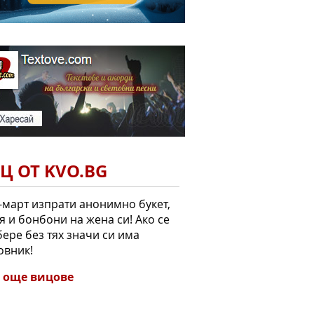
Ц ОТ KVO.BG
-март изпрати анонимно букет,
я и бонбони на жена си! Ако се
ере без тях значи си има
овник!
 още вицове