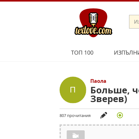
ТОП 100
ИЗПЪЛН
Паола
Больше, ч
Зверев)
807 прочитания