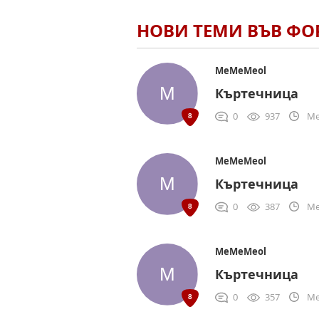
НОВИ ТЕМИ ВЪВ Ф
MeMeMeol
Къртечница
0
937
Me
MeMeMeol
Къртечница
0
387
Me
MeMeMeol
Къртечница
0
357
Me