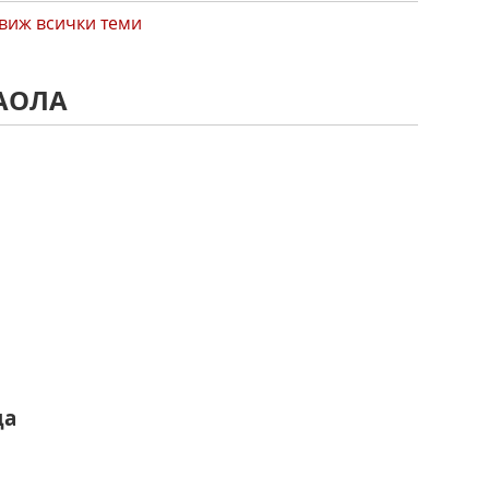
виж всички теми
ПАОЛА
да