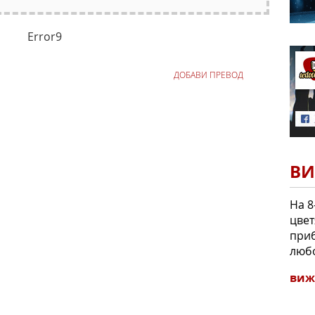
Error9
ДОБАВИ ПРЕВОД
ВИ
На 8
цвет
приб
люб
виж