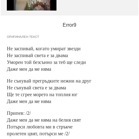
Error9
ОРИГИНАЛЕН ТЕКСТ
Не заспивай, когато умират звезди
Не заспивай света е за двама
Уморен той безсънно за теб ще следи
Даже мен да ме няма
Не сънувай прегръдките нежни на друг
Не сънувай света е за двама
Ще те сгрее морето на топлия юг
Даже мен да ме няма
Припев: /2/
Даже мен да ме няма на белия свят
Потърси любовта ми в стръкче
пролетен цвят, потърси ме /2/