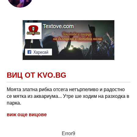
ВИЦ ОТ KVO.BG
Моята златна рибка отсега нетърпеливо и радостно
се мятка из аквариума... Утре ше ходим на разходка в
парка.
виж още вицове
Error9