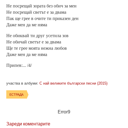
Не посрещай зората без обич за мен
Не посрещай светът е за двама
Пак ще грее в очите ти приказен ден
Даже мен да ме няма
Не обиквай ти друг усетила зов
Не обичай светът е за двама
Ще те грее моята нежна любов
Даже мен да ме няма
Припев:... /4/
участва в албуми:
С най великите български песни (2015)
ЕСТРАДА
Error9
Зареди коментарите