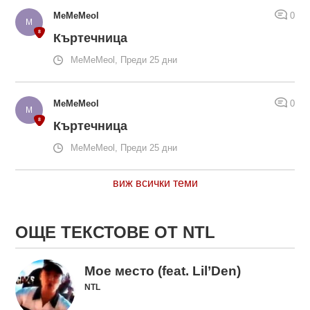
MeMeMeol
0
Къртечница
MeMeMeol, Преди 25 дни
MeMeMeol
0
Къртечница
MeMeMeol, Преди 25 дни
виж всички теми
ОЩЕ ТЕКСТОВЕ ОТ NTL
Мое место (feat. Lil’Den)
NTL