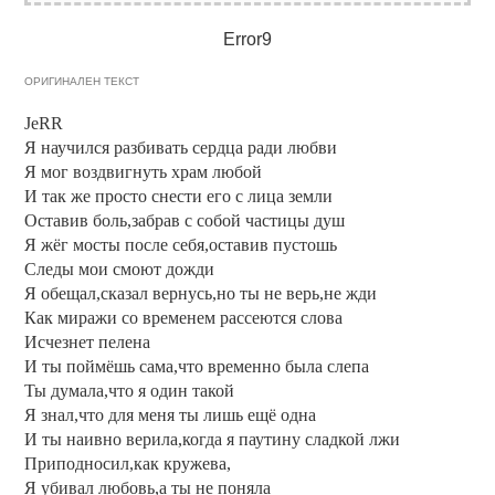
Error9
ОРИГИНАЛЕН ТЕКСТ
JeRR
Я научился разбивать сердца ради любви
Я мог воздвигнуть храм любой
И так же просто снести его с лица земли
Оставив боль,забрав с собой частицы душ
Я жёг мосты после себя,оставив пустошь
Следы мои смоют дожди
Я обещал,сказал вернусь,но ты не верь,не жди
Как миражи со временем рассеются слова
Исчезнет пелена
И ты поймёшь сама,что временно была слепа
Ты думала,что я один такой
Я знал,что для меня ты лишь ещё одна
И ты наивно верила,когда я паутину сладкой лжи
Приподносил,как кружева,
Я убивал любовь,а ты не поняла