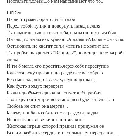
Ностальгия,слёзы...о нём напоминают что-то...
Lil'Den
Пыль и туман дорог слепят глаза
Перед тобой тупик и повернуть назад нельзя
Ты помнишь как он взял тебя,каким он нежным был
Он был,горячим как вулкан...А дальше?Дальше он остыл
Остановить не хватит сил,а мстить не хватит зла
Ты пробуешь кричать "Вернись!",но ветер в клочья рвёт
слова
И ты б могла его простить,через себя переступив
Кажется руку протяни,но разделяет вас обрыв
Рёв навзрыд,лицо в слезах,трудно дышать,
Как будто воздух перекрыт
Были вдвоём-теперь одна...опустошён,разбит
Твой хрупкий мир и восстановлен будет он едва ли
Любовь не спит-она мертва...
К нему прибавь себя и снова раздели на два
Непостоянство величин не твоя вина
Жестокая игра,в которой правила придумал он
Все им разбитые сердца он вспоминает перед сном...