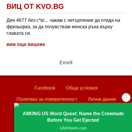
ВИЦ ОТ KVO.BG
Ден 4677 без с*кс... чакам с нетърпение да отида на
фризьорка, за да почувствам женска ръка върху
главата си.
виж още вицове
Error9
Facebook
Общи условия
x
Политика за поверителност
Лични данни
Контакти
AMONG US Word Quest: Name the Crewmate
Before You Get Ejected
Textove.com © 2003 - 2026
LifeShouts.com