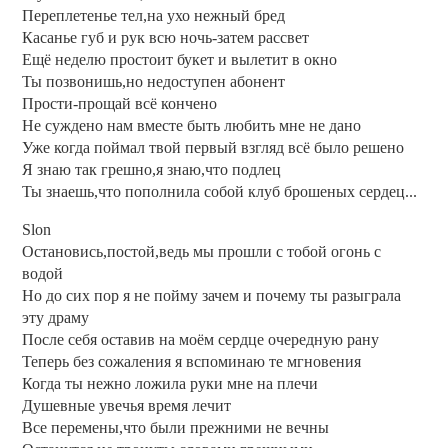
Переплетенье тел,на ухо нежный бред
Касанье губ и рук всю ночь-затем рассвет
Ещё неделю простоит букет и вылетит в окно
Ты позвонишь,но недоступен абонент
Прости-прощай всё кончено
Не суждено нам вместе быть любить мне не дано
Уже когда поймал твой первый взгляд всё было решено
Я знаю так грешно,я знаю,что подлец
Ты знаешь,что пополнила собой клуб брошеных сердец...
Slon
Остановись,постой,ведь мы прошли с тобой огонь с
водой
Но до сих пор я не пойму зачем и почему ты разыграла
эту драму
После себя оставив на моём сердце очередную рану
Теперь без сожаления я вспоминаю те мгновения
Когда ты нежно ложила руки мне на плечи
Душевные увечья время лечит
Все перемены,что были прежними не вечны