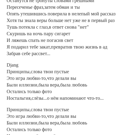
Останутся не тронуты словами грешными
Пересеченье фраз,затем обман и ты
Опять утешившись поверила в нелепый мой рассказ
Хотя ты знала веры больше нет уже не в первый раз
Тушь потекла с глаз,в ответ снова "нет"
Скуришь на ночь пару сигарет
И ляжешь спать не погасив свет
Я подарил тебе закат,превратив твою жизнь в ад
Забрав себе рассвет...
Djang
Принципы,слова твои пустые
Это игра любви-то,что делали вы
Были иллюзии,была вера,была любовь
Остались только фото
Ностальгия,слёзы...о нём напоминают что-то...
Принципы,слова твои пустые
Это игра любви-то,что делали вы
Были иллюзии,была вера,была любовь
Остались только фото