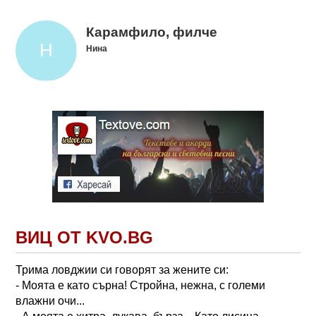
Карамфило, филче
Нина
ВИЦ ОТ KVO.BG
Трима ловджии си говорят за жените си:
- Моята е като сърна! Стройна, нежна, с големи
влажни очи...