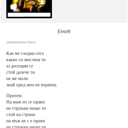
Error9
ОРИГИНАЛЕН ТЕКСТ
Как ме гледаш сега
какво си мислиш ти
аз досещам се
стой далече ти
не ме моли
знай пред мен не вървиш.
Припев:
На мъж не се прави
не струваш нищо ти
стой на страни
на мъж не с е прави
не струваш нищо ти