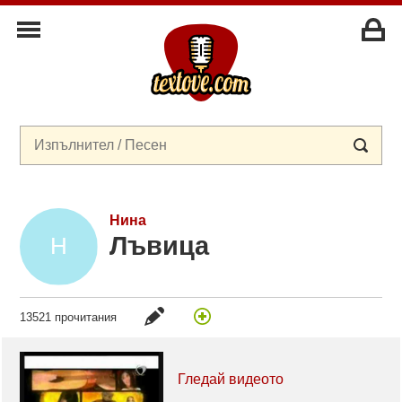
Нина
Лъвица
13521 прочитания
Гледай видеото