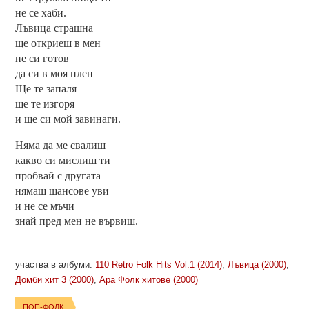
не се хаби.
Лъвица страшна
ще откриеш в мен
не си готов
да си в моя плен
Ще те запаля
ще те изгоря
и ще си мой завинаги.
Няма да ме свалиш
какво си мислиш ти
пробвай с другата
нямаш шансове уви
и не се мъчи
знай пред мен не вървиш.
участва в албуми:
110 Retro Folk Hits Vol.1 (2014)
,
Лъвица (2000)
,
Домби хит 3 (2000)
,
Ара Фолк хитове (2000)
ПОП-ФОЛК