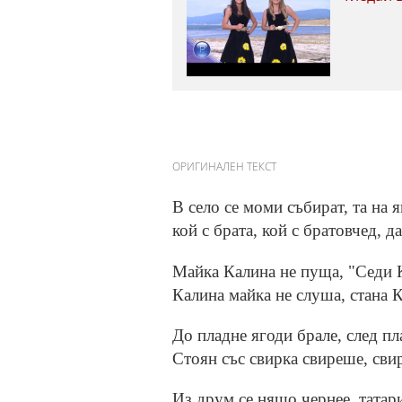
ОРИГИНАЛЕН ТЕКСТ
В село се моми събират, та на я
кой с брата, кой с братовчед, д
Майка Калина не пуща, "Седи К
Калина майка не слуша, стана К
До пладне ягоди брале, след пл
Стоян със свирка свиреше, сви
Из друм се нящо чернее, татар