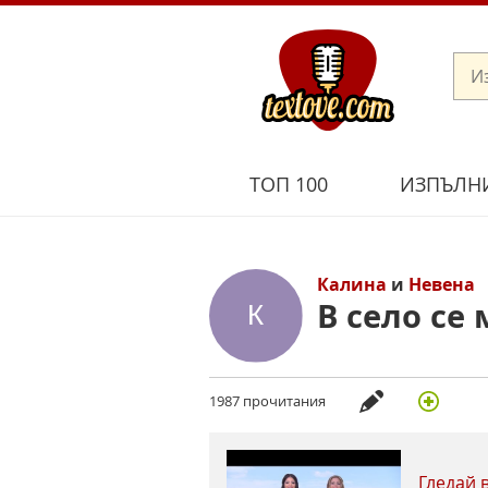
ТОП 100
ИЗПЪЛН
Калина
и
Невена
В село се
1987 прочитания
Гледай 