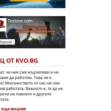
Ц ОТ KVO.BG
ат, че ние сме мързеливи и не
аме да работим. Това не е
о! Мнозинството от нас не сме
ив работата. Важното е, тя да не
речи на пиенето и другите
тата.
 още вицове