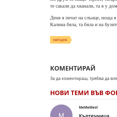
те сакали да хванали, та я у дом
Деня я печат на слънце, ноща я
Калина бяла, та бяла и на бузит
НАРОДНА
КОМЕНТИРАЙ
За да коментираш, трябва да вл
НОВИ ТЕМИ ВЪВ Ф
MeMeMeol
Къртечница