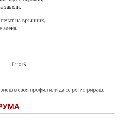
а завели.
 печат на връшник,
е алена.
Error9
езнеш в своя профил или да се регистрираш.
ОРУМА