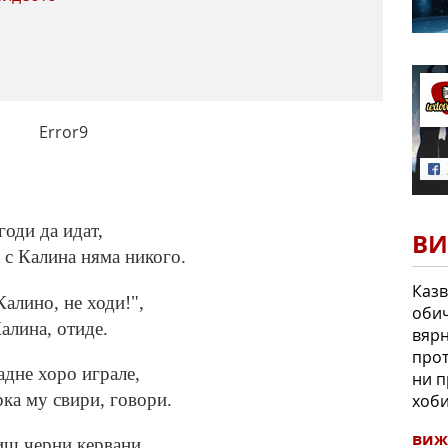
Error9
годи да идат,
ВИ
а с Калина няма никого.
Казв
алино, не ходи!",
обич
алина, отиде.
вярн
прот
адне хоро играле,
ни п
рка му свири, говори.
хоби
виж
иш черни кервани,