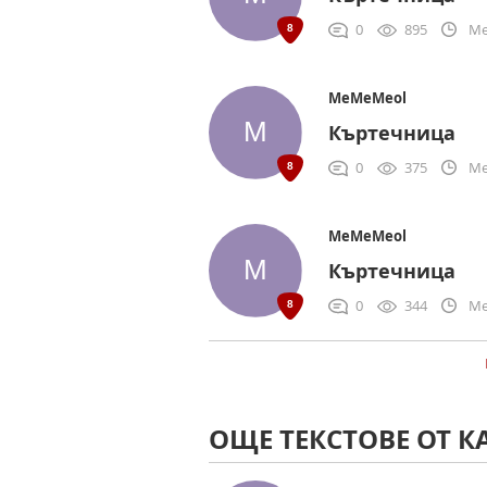
0
895
Me
MeMeMeol
Къртечница
0
375
Me
MeMeMeol
Къртечница
0
344
Me
ОЩЕ ТЕКСТОВЕ ОТ К