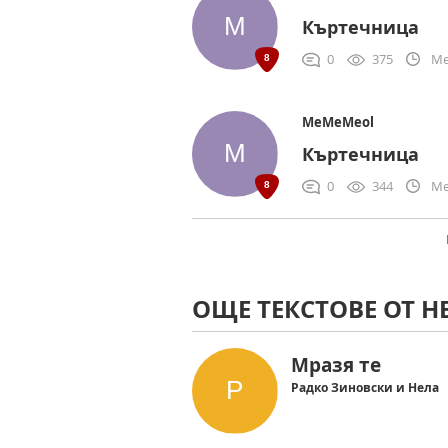
Къртечница
0
375
Me
MeMeMeol
Къртечница
0
344
Me
ОЩЕ ТЕКСТОВЕ ОТ Н
Мразя те
Радко Зиновски и Нела