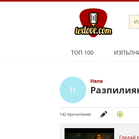
ТОП 100
ИЗПЪЛН
Нела
Разпилия
142 прочитания
Гледай 