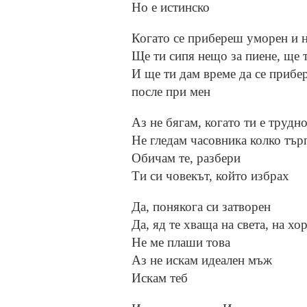
Но е истинско
Когато се прибереш уморен и н
Ще ти сипя нещо за пиене, ще 
И ще ти дам време да се прибер
после при мен
Аз не бягам, когато ти е трудн
Не гледам часовника колко тър
Обичам те, разбери
Ти си човекът, който избрах
Да, понякога си затворен
Да, яд те хваща на света, на хор
Не ме плаши това
Аз не искам идеален мъж
Искам теб