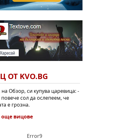
Ц ОТ KVO.BG
на Обзор, си купува царевица: -
 повече сол да ослепеем, че
та е грозна.
 още вицове
Error9