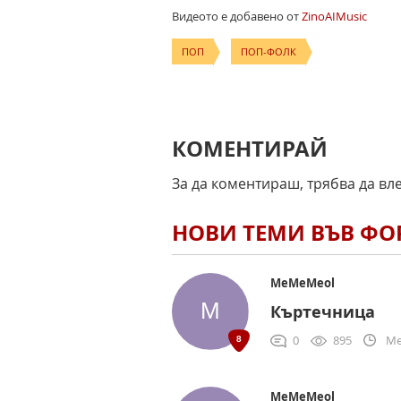
Видеото е добавено от
ZinoAIMusic
ПОП
ПОП-ФОЛК
КОМЕНТИРАЙ
За да коментираш, трябва да вл
НОВИ ТЕМИ ВЪВ Ф
MeMeMeol
Къртечница
0
895
Me
MeMeMeol