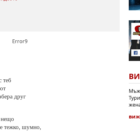
Error9
ВИ
с теб
вот
Мъж 
збера друг
Тури
жена
виж
а нещо
 е тежко, шумно,