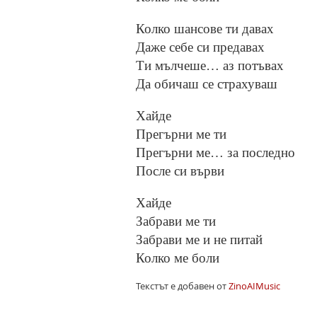
Колко шансове ти давах
Даже себе си предавах
Ти мълчеше… аз потъвах
Да обичаш се страхуваш
Хайде
Прегърни ме ти
Прегърни ме… за последно
После си върви
Хайде
Забрави ме ти
Забрави ме и не питай
Колко ме боли
Текстът е добавен от
ZinoAIMusic