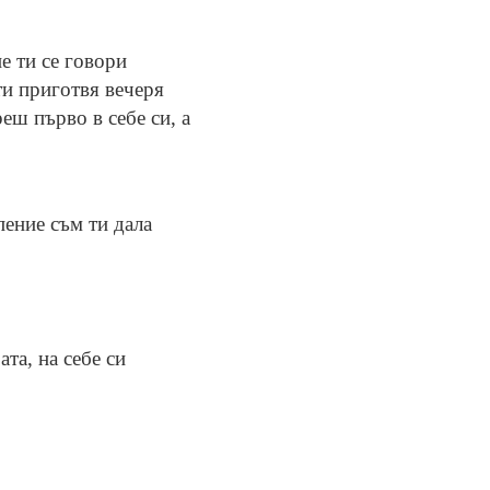
е ти се говори
ти приготвя вечеря
еш първо в себе си, а
о
пение съм ти дала
ата, на себе си