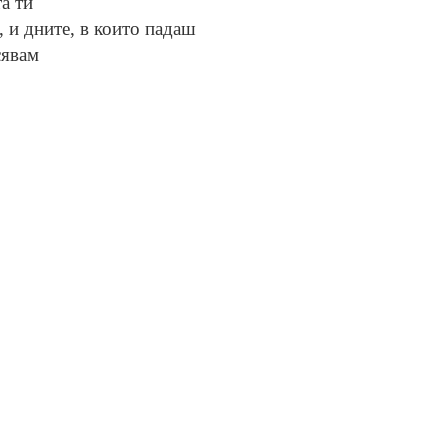
а ти
, и дните, в които падaш
сявам