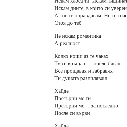
Искам хаоса ти. Искам тишинат
Искам дните, в които си уверен
Аз не те оправдавам. Не те спа
Стоя до теб
Не искам романтика
А реалност
Колко нощи аз те чаках
Ту се връщаш… после бягаш
Все прощавах и забравях
Ти душата разпиляваш
Хайде
Прегърни ме ти
Прегърни ме… за последно
После си върви
Хайде