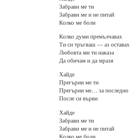
Забрави ме ти
Забрави ме и не питай
Колко ме боли
Колко думи премълчавах
Ти си тръгваш — аз оставах
Любовта ми ти наказа
Да обичам и да мразя
Хайде
Прегърни ме ти
Прегърни ме… за последно
После си върви
Хайде
Забрави ме ти
Забрави ме и не питай
Колко ме боли