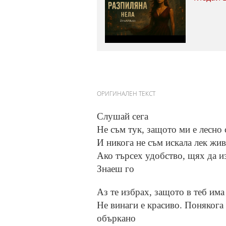
ОРИГИНАЛЕН ТЕКСТ
Слушай сега
Не съм тук, защото ми е лесно 
И никога не съм искала лек жи
Ако търсех удобство, щях да и
Знаеш го
Аз те избрах, защото в теб им
Не винаги е красиво. Понякога
объркано