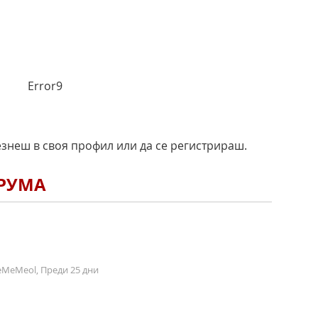
Error9
езнеш в своя профил или да се регистрираш.
ОРУМА
MeMeol, Преди 25 дни