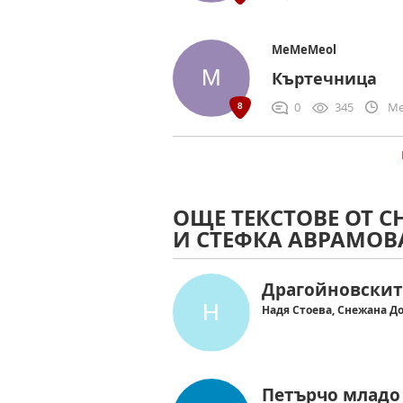
MeMeMeol
Къртечница
0
345
Me
ОЩЕ ТЕКСТОВЕ ОТ С
И СТЕФКА АВРАМОВ
Драгойновскит
Надя Стоева, Снежана Д
Петърчо младо