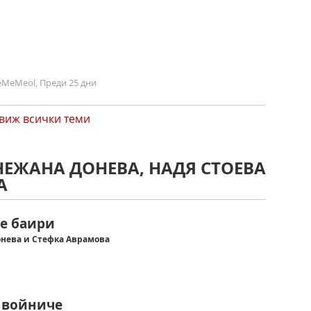
MeMeol, Преди 25 дни
виж всички теми
НЕЖАНА ДОНЕВА, НАДЯ СТОЕВА
А
е баири
онева и Стефка Аврамова
 войниче