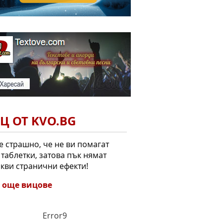
Ц ОТ KVO.BG
 е страшно, че не ви помагат
 таблетки, затова пък нямат
кви странични ефекти!
 още вицове
Error9