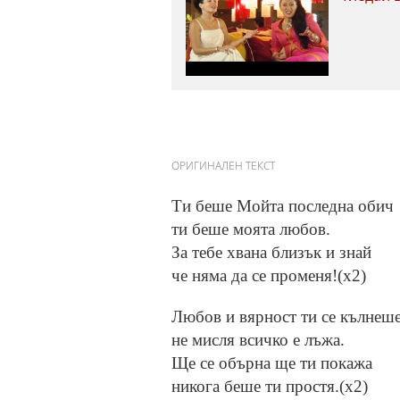
ОРИГИНАЛЕН ТЕКСТ
Ти беше Мойта последна обич
ти беше моята любов.
За тебе хвана близък и знай
че няма да се променя!(х2)
Любов и вярност ти се кълнеш
не мисля всичко е лъжа.
Ще се обърна ще ти покажа
никога беше ти простя.(х2)