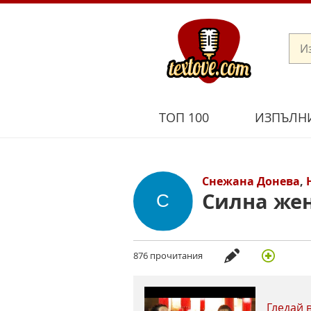
ТОП 100
ИЗПЪЛН
Снежана Донева
,
Силна же
876 прочитания
Гледай 