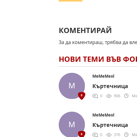
КОМЕНТИРАЙ
За да коментираш, трябва да вл
НОВИ ТЕМИ ВЪВ Ф
MeMeMeol
Къртечница
0
906
Me
MeMeMeol
Къртечница
0
376
Me