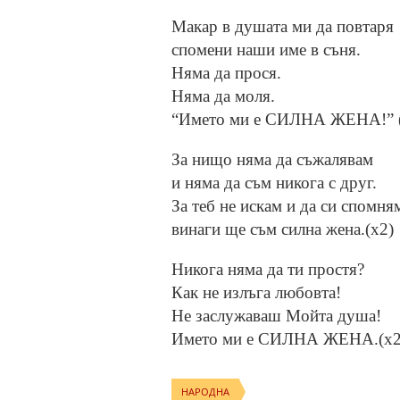
Макар в душата ми да повтаря
спомени наши име в съня.
Няма да прося.
Няма да моля.
“Името ми е СИЛНА ЖЕНА!” 
За нищо няма да съжалявам
и няма да съм никога с друг.
За теб не искам и да си спомня
винаги ще съм силна жена.(х2)
Никога няма да ти простя?
Как не излъга любовта!
Не заслужаваш Мойта душа!
Името ми е СИЛНА ЖЕНА.(х2
НАРОДНА