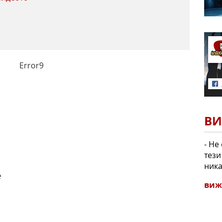
Error9
ВИ
- Не
тези
ника
е
виж