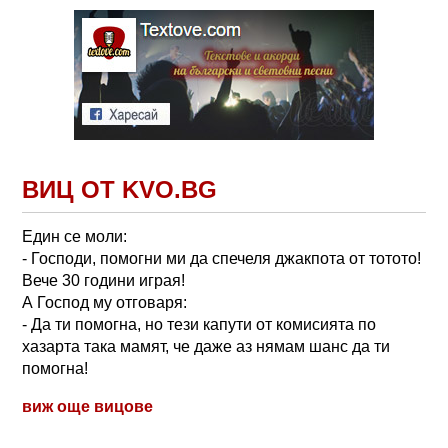
ВИЦ ОТ KVO.BG
Един се моли:
- Господи, помогни ми да спечеля джакпота от тотото!
Вече 30 години играя!
А Господ му отговаря:
- Да ти помогна, но тези капути от комисията по
хазарта така мамят, че даже аз нямам шанс да ти
помогна!
виж още вицове