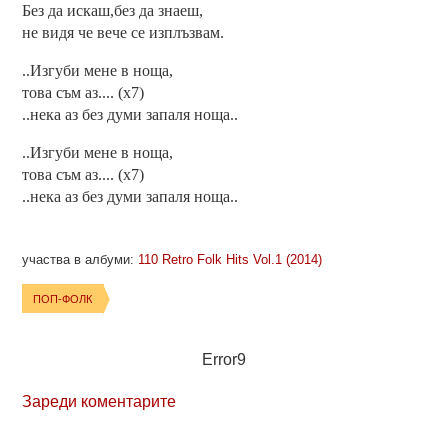
Без да искаш,без да знаеш,
не видя че вече се изплъзвам.
..Изгуби мене в ноща,
това съм аз.... (х7)
..нека аз без думи запаля ноща..
..Изгуби мене в ноща,
това съм аз.... (х7)
..нека аз без думи запаля ноща..
участва в албуми:
110 Retro Folk Hits Vol.1 (2014)
ПОП-ФОЛК
Error9
Зареди коментарите