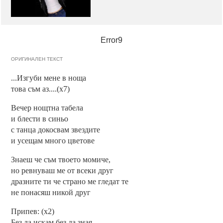
Error9
ОРИГИНАЛЕН ТЕКСТ
...Изгуби мене в ноща
това съм аз....(х7)
Вечер нощтна табела
и блести в синьо
с танца докосвам звездите
и усещам много цветове
Знаеш че съм твоето момиче,
но ревнуваш ме от всеки друг
дразните ти че страно ме гледат те
не понасяш никой друг
Припев: (х2)
Без да искам,без да зная,