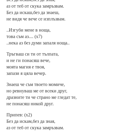
аз от теб от скука замръзвам.
Без да искаш,без да знаеш,
не видя че вече се изплъзвам.
..Изгуби мене в ноща,
това съм аз.... (х7)
..нека аз без думи запаля ноща..
Тръгваш си ти от тълпата,
и не ги понасяш вече,
моята магия е твоя,
запази я цяла вечер.
Знаеш че съм твоето момиче,
но ревнуваш ме от всеки друг,
дразните ти че страно ме гледат те,
не понасяш никой друг.
Припев: (х2)
Без да искам,без да зная,
аз от теб от скука замръзвам.