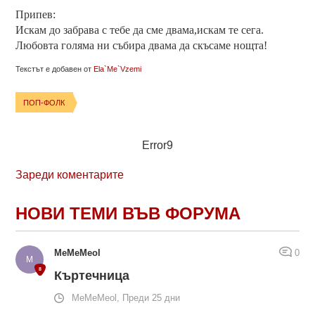
Припев:
Искам до забрава с тебе да сме двама,искам те сега.
Любовта голяма ни събира двама да скъсаме нощта!
Текстът е добавен от
Ela`Me`Vzemi
ПОП-ФОЛК
Error9
Зареди коментарите
НОВИ ТЕМИ ВЪВ ФОРУМА
MeMeMeol
0
Къртечница
MeMeMeol, Преди 25 дни