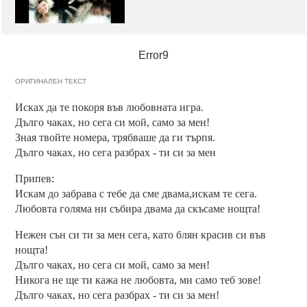
Error9
ОРИГИНАЛЕН ТЕКСТ
Исках да те покоря във любовната игра.
Дълго чаках, но сега си мой, само за мен!
Зная твойте номера, трябваше да ги търпя.
Дълго чаках, но сега разбрах - ти си за мен
Припев:
Искам до забрава с тебе да сме двама,искам те сега.
Любовта голяма ни събира двама да скъсаме нощта!
Нежен сън си ти за мен сега, като блян красив си във
нощта!
Дълго чаках, но сега си мой, само за мен!
Никога не ще ти кажа не любовта, ми само теб зове!
Дълго чаках, но сега разбрах - ти си за мен!