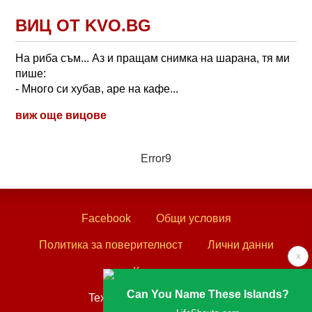
ВИЦ ОТ KVO.BG
На риба съм... Аз и пращам снимка на шарана, тя ми
пише:
- Много си хубав, аре на кафе...
виж още вицове
Error9
Facebook
Общи условия
Политика за поверителност
Лични данни
x
Контакти
Can You Name These Islands?
Textove.com © 2003 - 2026