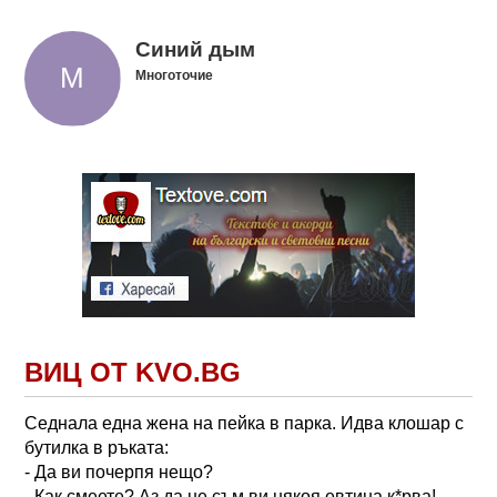
Синий дым
Многоточие
ВИЦ ОТ KVO.BG
Седнала една жена на пейка в парка. Идва клошар с
бутилка в ръката:
- Да ви почерпя нещо?
- Как смеете? Аз да не съм ви някоя евтина к*рва!