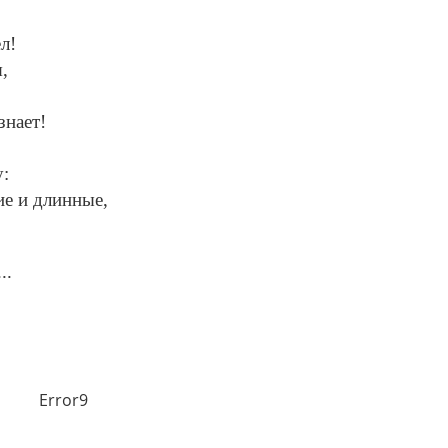
л!
,
знает!
у:
е и длинные,
..
Error9