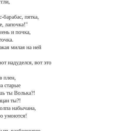
гли,
-барабас, пятка,
е, лапочка!"
чень и почка,
точка.
какая милая на ней
вот надуделся, вот это
в плен,
на старые
шь ты Волька?!
ацан ты?!
олпа набычана,
ью умоются!
быть разборчивее.