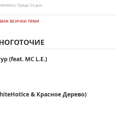
MeMeol, Преди 24 дни
виж всички теми
МНОГОТОЧИЕ
 (feat. MC L.E.)
WhiteHotIce & Красное Дерево)