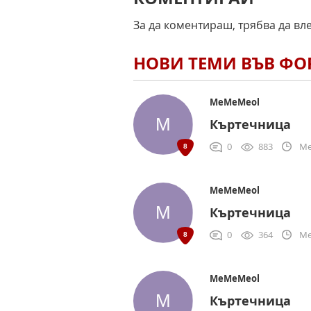
За да коментираш, трябва да вл
НОВИ ТЕМИ ВЪВ Ф
MeMeMeol
Къртечница
0
883
Me
MeMeMeol
Къртечница
0
364
Me
MeMeMeol
Къртечница