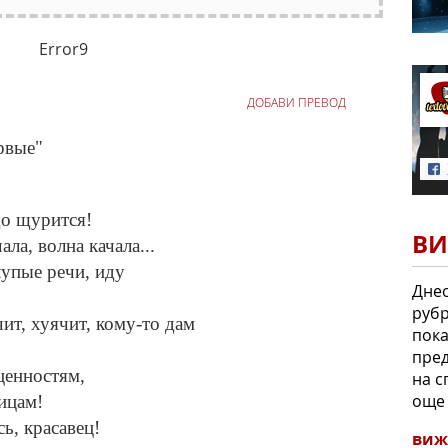
Error9
ДОБАВИ ПРЕВОД
ервые"
до щурится!
ВИ
ала, волна качала...
глупые речи, иду
Днес
рубр
ит, хуячит, кому-то дам
пока
пред
ценностям,
на с
още 
ицам!
ь, красавец!
виж