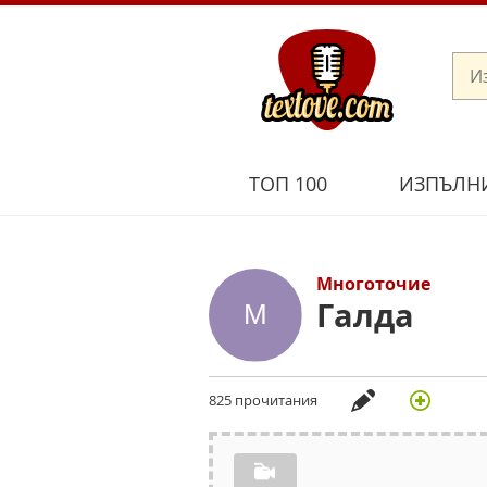
ТОП 100
ИЗПЪЛН
Многоточие
Галда
825 прочитания