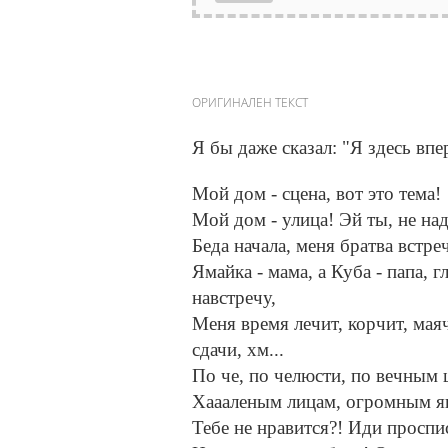
ОРИГИНАЛЕН ТЕКСТ
Я бы даже сказал: "Я здесь вп
Мой дом - сцена, вот это тема!
Мой дом - улица! Эй ты, не на
Беда начала, меня братва встреч
Ямайка - мама, а Куба - папа, 
навстречу,
Меня время лечит, корчит, маяч
сдачи, хм...
По че, по челюсти, по вечным 
Хаааленым лицам, огромным я
Тебе не нравится?! Иди проспис