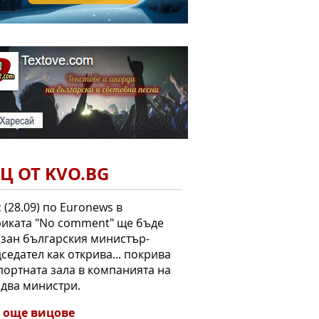
Ц ОТ KVO.BG
 (28.09) по Euronews в
иката "No comment" ще бъде
зан българския министър-
седател как открива... покрива
портната зала в компанията на
два министри.
 още вицове