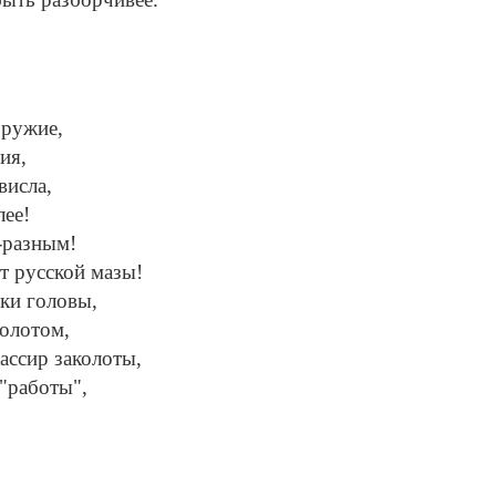
оружие,
ия,
висла,
лее!
-разным!
т русской мазы!
дки головы,
олотом,
ассир заколоты,
"работы",