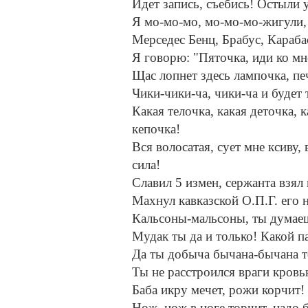
Идет запись, съебись! Остыли у
Я мо-мо-мо, мо-мо-мо-жигули,
Мерседес Бенц, Брабус, Карабас
Я говорю: "Пяточка, иди ко мн
Щас лопнет здесь лампочка, пе
Чики-чики-ча, чики-ча и будет 
Какая телочка, какая деточка, 
кепочка!
Вся волосатая, сует мне ксиву, 
сила!
Славил 5 измен, сержанта взял 
Махнул кавказской О.П.Г. его 
Кальсоны-мальсоны, ты думае
Мудак ты да и только! Какой п
Да ты добыча бычана-бычана т
Ты не расстроился враги кров
Баба икру мечет, рожи корчит!
Нож, нож в ноге торчит, надо 