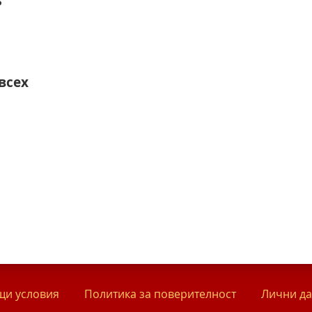
ь
всех
и условия
Политика за поверителност
Лични д