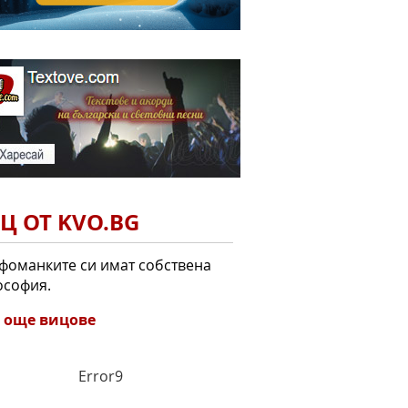
Ц ОТ KVO.BG
оманките си имат собствена
ософия.
 още вицове
Error9