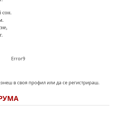
 сон.
м.
сне,
г.
Error9
езнеш в своя профил или да се регистрираш.
ОРУМА