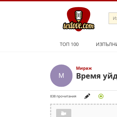
ТОП 100
ИЗПЪЛН
Мираж
Время уй
838 прочитания