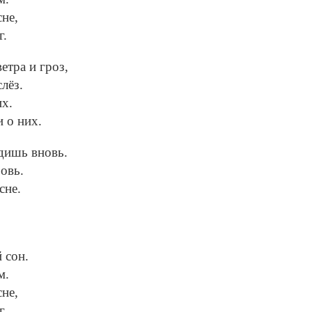
сне,
г.
етра и гроз,
лёз.
их.
 о них.
идишь вновь.
овь.
сне.
 сон.
м.
сне,
г.