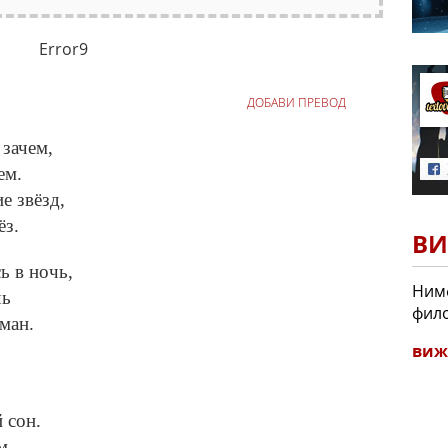
Error9
ДОБАВИ ПРЕВОД
 зачем,
ем.
е звёзд,
ёз.
ВИ
ь в ночь,
Нимф
чь
фил
ман.
виж
 сон.
м.