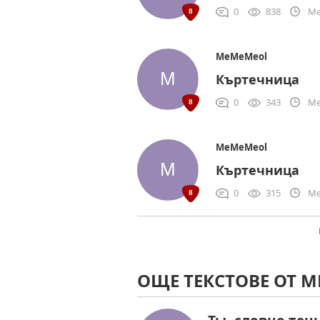
0
838
Me
MeMeMeol
Къртечница
0
343
Me
MeMeMeol
Къртечница
0
315
Me
ОЩЕ ТЕКСТОВЕ ОТ 