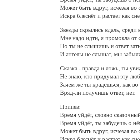
Может быть вдруг, исчезая во 
Искра блеснёт и растает как сне
Звезды скрылись вдаль, среди в
Мне надо идти, я промокла от с
Но ты не слышишь и ответ зат
И ангелы не слышат, мы забыли
Сказка - правда и ложь, ты ув
Не знаю, кто придумал эту люб
Зачем же ты крадёшься, как во 
Вряд-ли получишь ответ, нет.
Припев:
Время уйдёт, словно сказочный
Время уйдёт, ты забудешь о нё
Может быть вдруг, исчезая во 
Искра блеснёт и растает как сне