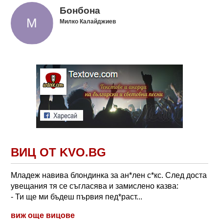
Бонбона
Милко Калайджиев
ВИЦ ОТ KVO.BG
Младеж навива блондинка за ан*лен с*кс. След доста
увещания тя се съгласява и замислено казва:
- Ти ще ми бъдеш първия пед*раст...
виж още вицове