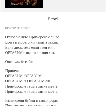
Error9
ОРИГИНАЛЕН ТЕКСТ
Отново е лято Приморско е с нас.
Брега и морето ни чакат в захлас.
Една дискотека един таен миг.
ОРГАЗЪМ е името летния хит.
One, two, free, for.
Припев:
ОРГАЗЪМ, ОРГАЗЪМ,
ОРГАЗЪМ, в ОРГАЗЪМ ела.
Приморско е твоята лятна мечта.
Приморско е твоята лятна мечта.
Развихрени буйни в танци дори.
Посрещаме изгрева дори да вали.