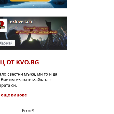
Ц ОТ KVO.BG
ло свестни мъже, ми то и да
 Вие им е*авате майката с
рата си.
 още вицове
Error9