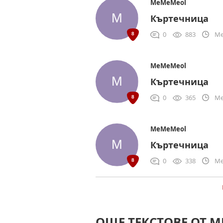
MeMeMeol
Къртечница
0
883
Me
MeMeMeol
Къртечница
0
365
Me
MeMeMeol
Къртечница
0
338
Me
ОЩЕ ТЕКСТОВЕ ОТ