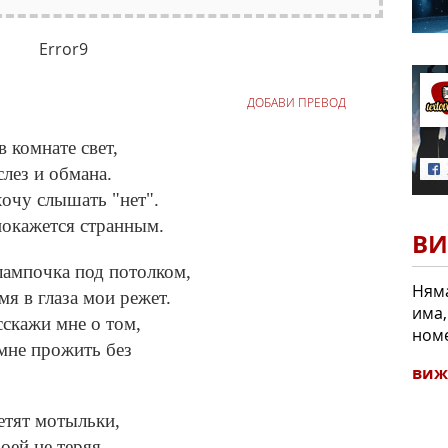
Error9
ДОБАВИ ПРЕВОД
 комнате свет,
слез и обмана.
хочу слышать "нет".
 покажется странным.
ВИ
лампочка под потолком,
Няма
я в глаза мои режет.
има,
сскажи мне о том,
номе
мне прожить без
виж
летят мотыльки,
оей не теряя.