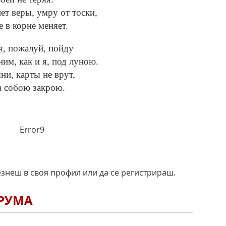
ет веры, умру от тоски,
е в корне меняет.
 я, пожалуй, пойду
им, как и я, под луною.
ни, карты не врут,
за собою закрою.
Error9
езнеш в своя профил или да се регистрираш.
ОРУМА