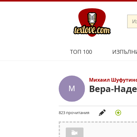
ТОП 100
ИЗПЪЛН
Михаил Шуфутин
Вера-Над
823 прочитания