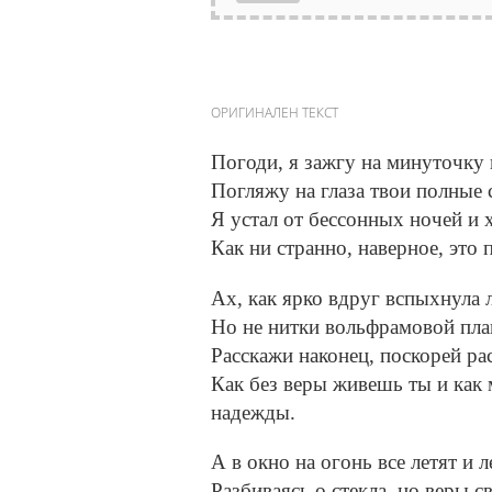
ОРИГИНАЛЕН ТЕКСТ
Погоди, я зажгу на минуточку в
Погляжу на глаза твои полные 
Я устал от бессонных ночей и 
Как ни странно, наверное, это
Ах, как ярко вдруг вспыхнула 
Но не нитки вольфрамовой плам
Расскажи наконец, поскорей ра
Как без веры живешь ты и как 
надежды.
А в окно на огонь все летят и 
Разбиваясь о стекла, но веры св