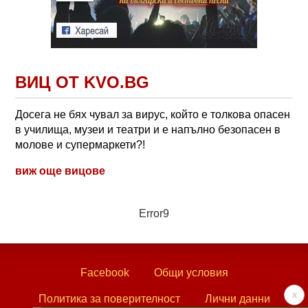
ВИЦ ОТ KVO.BG
Досега не бях чувал за вирус, който е толкова опасен
в училища, музеи и театри и е напълно безопасен в
молове и супермаркети?!
виж още вицове
Error9
Facebook
Общи условия
x
Политика за поверителност
Лични данни