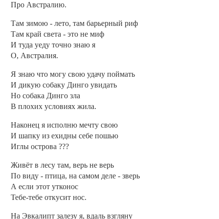
Про Австралию.
Там зимою - лето, там барьерный риф
Там край света - это не миф
И туда уеду точно знаю я
О, Австралия.
Я знаю что могу свою удачу поймать
И дикую собаку Динго увидать
Но собака Динго зла
В плохих условиях жила.
Наконец я исполню мечту свою
И шапку из ехидны себе пошью
Иглы острова ???
Живёт в лесу там, верь не верь
По виду - птица, на самом деле - зверь
А если этот утконос
Тебе-тебе откусит нос.
На Эвкалипт залезу я, вдаль взгляну