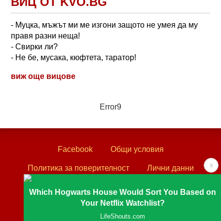
ВИЦ ОТ KVO.BG
- Муцка, мъжът ми ме изгони защото не умея да му
правя разни неща!
- Свирки ли?
- Не бе, мусака, кюфтета, таратор!
виж още вицове
Error9
Facebook
Общи условия
x
Политика за поверителност
Лични данни
Контакти
Which Hogwarts House Would Sort You Based on
Your Netflix Watchlist?
Textove.com © 2003 - 2026
LifeShouts.com