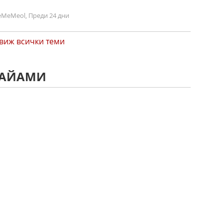
MeMeol, Преди 24 дни
виж всички теми
МАЙАМИ
и