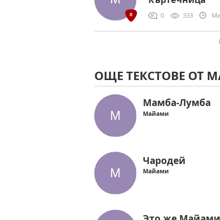
0
333
Me
ОЩЕ ТЕКСТОВЕ ОТ 
Мамба-Лумба
Майами
Чародей
Майами
Это же Майам