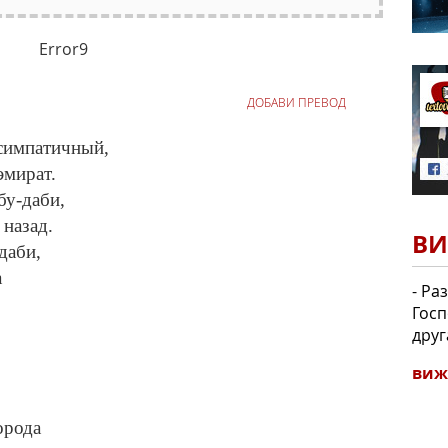
Error9
ДОБАВИ ПРЕВОД
симпатичный,
эмират.
бу-даби,
 назад.
ВИ
даби,
а
- Ра
Госп
друг
виж
орода