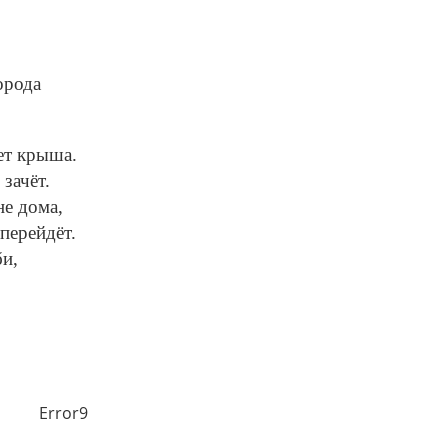
орода
ет крыша.
зачёт.
не дома,
перейдёт.
би,
Error9