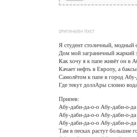
ОРИГИНАЛЕН ТЕКСТ
Я студент столичный, модный 
Дом мой заграничный жаркий 
Как хочу я к папе живёт он в А
Качает нефть в Европу, а баксы
Самолётом к папе в город Абу-
Где текут доллАры словно вод
Припев:
Абу-даби-да-о-о Абу-даби-о-да
Абу-даби-да-о-о Абу-даби-о-да
Абу-даби-да-о-о Абу-даби-о-да
Там в песках растут большие г