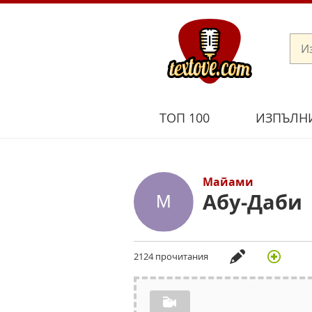
ТОП 100
ИЗПЪЛН
Майами
Абу-Даби
2124 прочитания