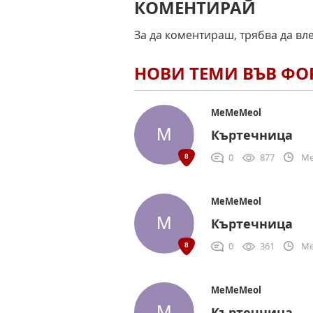
КОМЕНТИРАЙ
За да коментираш, трябва да вл
НОВИ ТЕМИ ВЪВ Ф
MeMeMeol
Къртечница
0
877
Me
MeMeMeol
Къртечница
0
361
Me
MeMeMeol
Къртечница