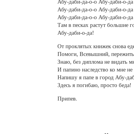
Абу-даби-да-о-о Абу-даби-о-да
Абу-даби-да-о-о Абу-даби-о-да
Абу-даби-да-о-о Абу-даби-о-да
Там в песках растут большие г
Абу-даби-о-да!
От проклятых книжек снова ед
Помоги, Всевышний, пережить 
Знаю, без диплома не видать м
И папино наследство ко мне не 
Напишу я папе в город Абу-да
Здесь я погибаю, просто беда!
Припев.