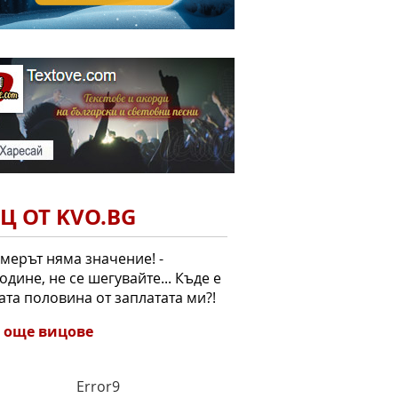
Ц ОТ KVO.BG
змерът няма значение! -
одине, не се шегувайте... Къде е
ата половина от заплатата ми?!
 още вицове
Error9