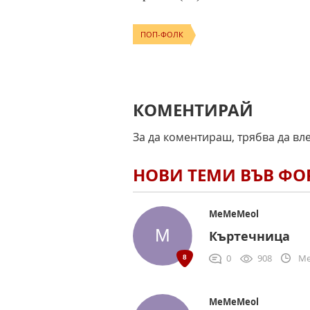
ПОП-ФОЛК
КОМЕНТИРАЙ
За да коментираш, трябва да вл
НОВИ ТЕМИ ВЪВ Ф
MeMeMeol
Къртечница
0
908
Me
MeMeMeol