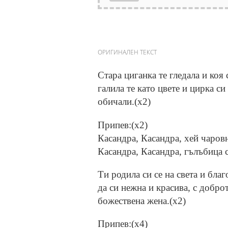
ОРИГИНАЛЕН ТЕКСТ
Стара циганка те гледала и коя с
галила те като цвете и цирка си
обичали.(x2)
Припев:(x2)
Касандра, Касандра, хей чаров
Касандра, Касандра, гълъбица 
Ти родила си се на света и благ
да си нежна и красива, с добро
божествена жена.(x2)
Припев:(x4)