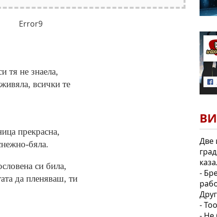
Error9
и тя не знаела,
 живяла, всички те
ВИ
ница прекрасна,
Две 
снежно-бяла.
град
каза
ословена си била,
- Бр
тата да пленяваш, ти
рабо
Друг
- То
- Не