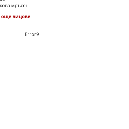
лкова мръсен.
 още вицове
Error9