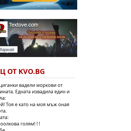
Ц ОТ KVO.BG
циганки вадели моркови от
ината. Едната извадила един и
ла:
ей! Тоя е като на моя мъж оная
та.
ата:
ооолкова голям! ! !
 бе