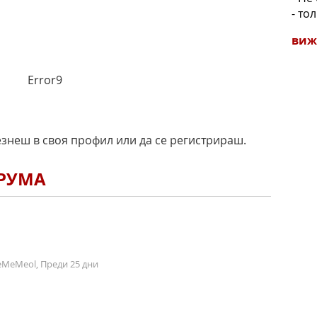
- то
виж
Error9
езнеш в своя профил или да се регистрираш.
ОРУМА
MeMeol, Преди 25 дни