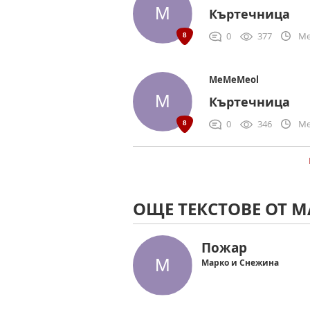
Къртечница
0
377
Me
MeMeMeol
Къртечница
0
346
Me
ОЩЕ ТЕКСТОВЕ ОТ 
Пожар
Марко и Снежина