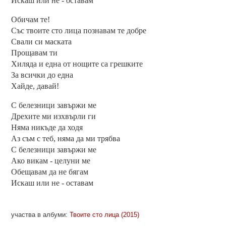
Искаш или не - оставам
Обичам те!
Със твоите сто лица познавам те добре
Свали си маската
Прощавам ти
Хиляда и една от нощите са грешките
За всички до една
Хайде, давай!
С белезници завържи ме
Дрехите ми изхвърли ги
Няма никъде да ходя
Аз съм с теб, няма да ми трябва
С белезници завържи ме
Ако викам - целуни ме
Обещавам да не бягам
Искаш или не - оставам
участва в албуми:
Твоите сто лица (2015)