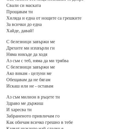
Свали си маската
Прощавам ти
Хиляда и една от нощите са грешките
За всички до една
Хайде, давай!
С белезници завържи ме
Дрехите ми изхвърли ги
Няма никъде да ходя
Аз съм с теб, няма да ми трябва
С белезници завържи ме
Ако викам - целуни ме
Обещавам да не бягам
Искаш или не - оставам
Аз съм милион в ръцете ти
Здраво ме държиш
И харесва ти
Забраненото привличам го
Как обичам всичко грешно в тебе
Казват чуждото най-сладко е