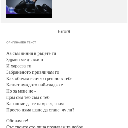
Error9
ОРИГИНАЛЕН ТЕКСТ
Аз съм линия в ръцете ти
Здраво ме държиш
И харесва ти
Забраненото привличам го
Как обичам всичко грешно в тебе
Казват чуждото най-сладко е
Но за мене не -
щом съм теб съм с теб
Караш ме да те намразя, знам
Просто няма шанс да стане, чу ли?
Обичам те!
Със твоите сто лица познавам те добре