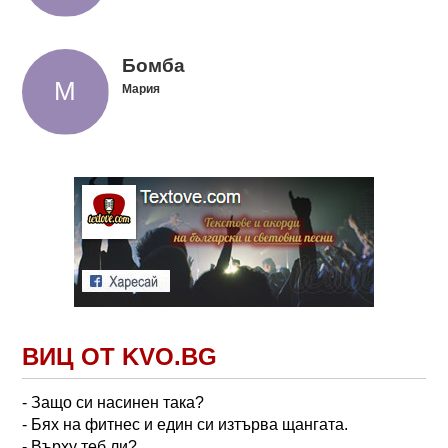
Бомба
Мария
ВИЦ ОТ KVO.BG
- Защо си насинен така?
- Бях на фитнес и един си изтърва щангата.
- Върху теб ли?