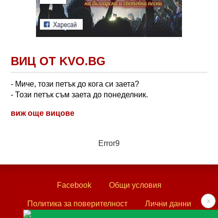
ВИЦ ОТ KVO.BG
- Миче, този петък до кога си заета?
- Този петък съм заета до понеделник.
виж още вицове
Error9
Facebook
Общи условия
x
Политика за поверителност
Лични данни