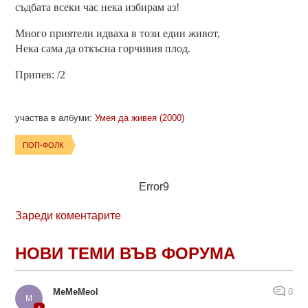
съдбата всеки час нека избирам аз!
Много приятели идваха в този един живот,
Нека сама да откъсна горчивия плод.
Припев: /2
участва в албуми:
Умея да живея (2000)
ПОП-ФОЛК
Error9
Зареди коментарите
НОВИ ТЕМИ ВЪВ ФОРУМА
MeMeMeol
0