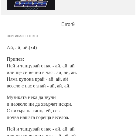
Error9
ОРИГИНАЛЕН ТЕКСТ
Ай, ай, ай.(x4)
Припев:
Пей и танцувай с нас - ай, ай, ай
или ще си вечно в час - ай, ай, ай.
Няма купона край - ай, ай, ай
весело с нас е знай - ай, ай, ай.
Музиката нека да звучи
и наоколо ни да хвърчат искри.
С вихъра на танца ей, сега
почва нашата гореща веселба.
Пей и танцувай с нас - ай, ай, ай
или ще си вечно в час - ай, ай, ай.