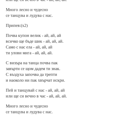
Много лесно и чудесно
се танцува и лудува с нас.
Припев:(x2)
Почва купон велик - ай, ай, ай
всичко ще бъде шик - ай, ай, ай.
Само с нас ела - ай, ай, ай
ти улови мига - ай, ай, ай.
С вихъра на танца почва пак
завърти се щом дадем ти знак.
С въздуха започва да трепти
и наоколо ни пак хвърчат искри.
Пей и танцувай с нас - ай, ай, ай
или ще си вечно в час - ай, ай, ай.
Много лесно и чудесно
се танцува и лудува с нас.