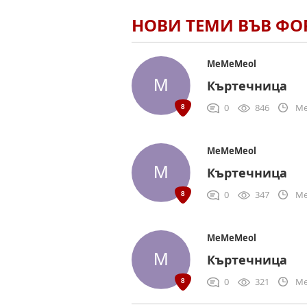
НОВИ ТЕМИ ВЪВ Ф
MeMeMeol
Къртечница
0
846
Me
MeMeMeol
Къртечница
0
347
Me
MeMeMeol
Къртечница
0
321
Me