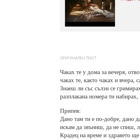
ОРИГИНАЛЕН ТЕКСТ
Чаках те у дома за вечеря, отв
чаках те, както чаках и вчера, 
Знаеш ли със сълзи се гримирах
разплакана номера ти набирах, 
Припев:
Дано там ти е по-добре, дано да
искам да звъниш, да не спиш, л
Крадец на време и здравето ще