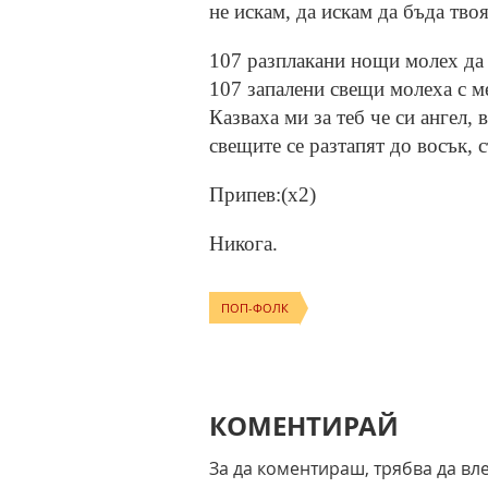
не искам, да искам да бъда тво
107 разплакани нощи молех да
107 запалени свещи молеха с ме
Казваха ми за теб че си ангел, 
свещите се разтапят до восък, с
Припев:(x2)
Никога.
ПОП-ФОЛК
КОМЕНТИРАЙ
За да коментираш, трябва да вл