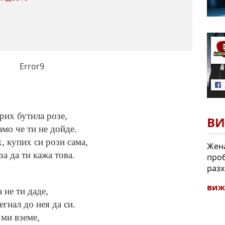
Error9
орих бутила розе,
ВИ
само че ти не дойде.
, купих си рози сама,
Жена
за да ти кажа това.
проб
разх
виж
 не ти даде,
егнал до нея да си.
 ми вземе,