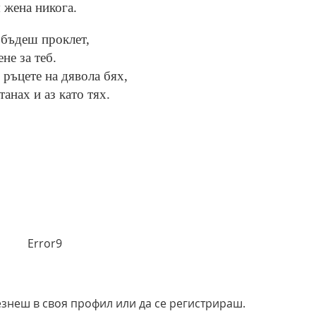
я жена никога.
 бъдеш проклет,
не за теб.
в ръцете на дявола бях,
танах и аз като тях.
Error9
езнеш в своя профил или да се регистрираш.