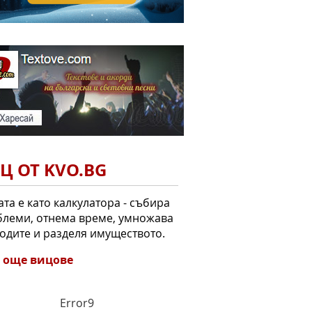
Ц ОТ KVO.BG
та е като калкулатора - събира
леми, отнема време, умножава
одите и разделя имуществото.
 още вицове
Error9