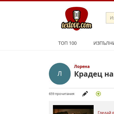
ТОП 100
ИЗПЪЛН
Лорена
Крадец на
659 прочитания
Гледай 