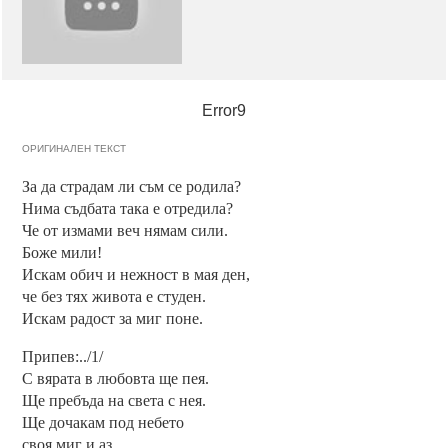
Error9
ОРИГИНАЛЕН ТЕКСТ
За да страдам ли съм се родила?
Нима съдбата така е отредила?
Че от измами веч нямам сили.
Боже мили!
Искам обич и нежност в мая ден,
че без тях живота е студен.
Искам радост за миг поне.
Припев:../1/
С вярата в любовта ще пея.
Ще пребъда на света с нея.
Ще дочакам под небето
своя миг и аз.