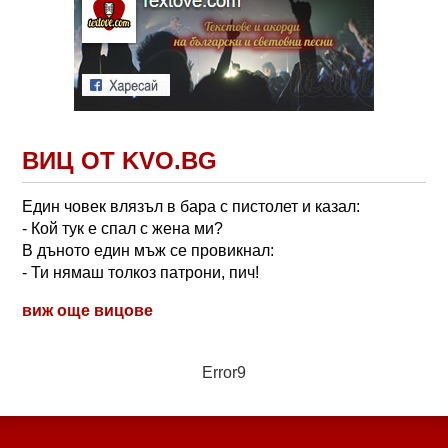
ВИЦ ОТ KVO.BG
Един човек влязъл в бара с пистолет и казал:
- Кой тук е спал с жена ми?
В дъното един мъж се провикнал:
- Ти нямаш толкоз патрони, пич!
виж още вицове
Error9