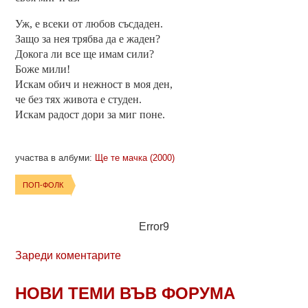
Уж, е всеки от любов съсдаден.
Защо за нея трябва да е жаден?
Докога ли все ще имам сили?
Боже мили!
Искам обич и нежност в моя ден,
че без тях живота е студен.
Искам радост дори за миг поне.
участва в албуми:
Ще те мачка (2000)
ПОП-ФОЛК
Error9
Зареди коментарите
НОВИ ТЕМИ ВЪВ ФОРУМА