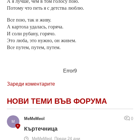
А я лучше, чем в том голосу пою.
Потому что петь я с детства люблю.
Все пою, так и живу.
А картоха удалась, горяча.
И соли рубану, горячо.
Это люба, это нужно, он живем.
Все путем, путем, путем.
Error9
Зареди коментарите
НОВИ ТЕМИ ВЪВ ФОРУМА
MeMeMeol
0
Къртечница
MeMeMeol, Преди 24 дни