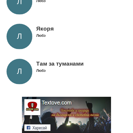
Любэ
Якоря
Любэ
Там за туманами
Любэ