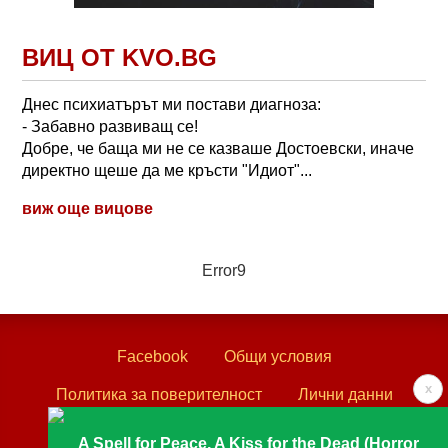
ВИЦ ОТ KVO.BG
Днес психиатърът ми постави диагноза:
- Забавно развиващ се!
Добре, че баща ми не се казваше Достоевски, иначе
директно щеше да ме кръсти "Идиот"...
виж още вицове
Error9
Facebook
Общи условия
x
Политика за поверителност
Лични данни
Контакти
A Spell for Peace, A Kiss for the Dead (Horror