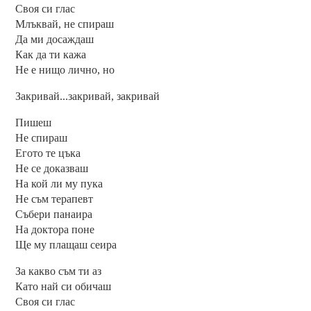
Своя си глас
Млъквай, не спираш
Да ми досаждаш
Как да ти кажа
Не е нищо лично, но
Закривай...закривай, закривай
Пишеш
Не спираш
Егото те цъка
Не се доказваш
На кой ли му пука
Не съм терапевт
Събери панаира
На доктора поне
Ще му плащаш сеира
За какво съм ти аз
Като най си обичаш
Своя си глас