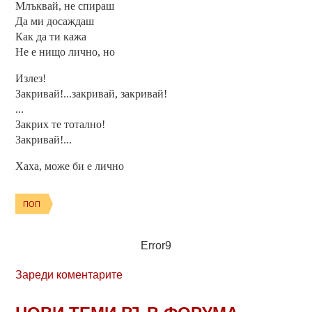
Млъквай, не спираш
Да ми досаждаш
Как да ти кажа
Не е нищо лично, но
Излез!
Закривай!...закривай, закривай!
...
Закрих те тотално!
Закривай!...
Хаха, може би е лично
ПОП
Error9
Зареди коментарите