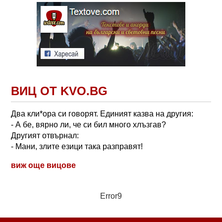
ВИЦ ОТ KVO.BG
Два кли*ора си говорят. Единият казва на другия:
- А бе, вярно ли, че си бил много хлъзгав?
Другият отвърнал:
- Мани, злите езици така разправят!
виж още вицове
Error9