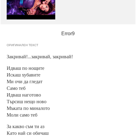
Error9
ОРИГИНАЛЕН ТЕКСТ
Закривай!...закривай, закривай!
Идваш по нощите
Искаш хубавите
Ми очи да гледат
Само теб
Идваш наготово
Търсиш нещо ново
Мъката по миналото
Моли само теб
За какво съм ти аз
Като най си обичаш