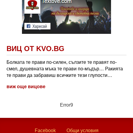
ВИЦ ОТ KVO.BG
Болката те прави по-силен, сълзите те правят по-
смел, душевната мъка те прави по-мъдър… Ракията
те прави да забравиш всичките тези глупости…
виж още вицове
Error9
Facebook
Общи условия