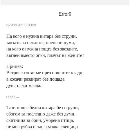
Error9
ОРИГИНАЛЕН ТЕКСТ
На кого е нужна китара без струни,
закъсняла нежност, пленени думи,
на кого е нужна нощта без звездите,
въглен вместо огън, плачът на жените?
Припев:
Ветрове гонят ме през нощните клади,
а косачи раздират без пощада
душата ми млада.
ееее....
Тази нощ е бедна китара без струни,
сбогом за последно даже без думи,
скитница за обич, уморена птица,
не ми трябва огън, а малка свещица.