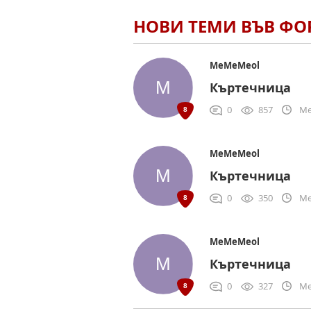
НОВИ ТЕМИ ВЪВ Ф
MeMeMeol
Къртечница
0
857
Me
MeMeMeol
Къртечница
0
350
Me
MeMeMeol
Къртечница
0
327
Me