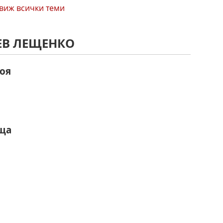
виж всички теми
ЕВ ЛЕЩЕНКО
оя
ща