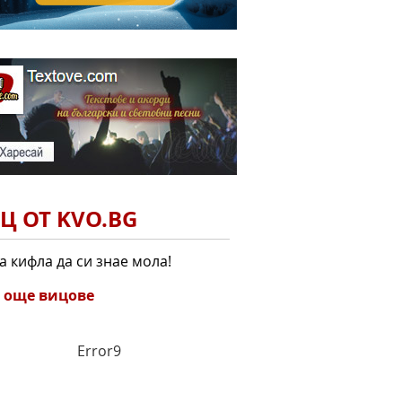
Ц ОТ KVO.BG
а кифла да си знае мола!
 още вицове
Error9