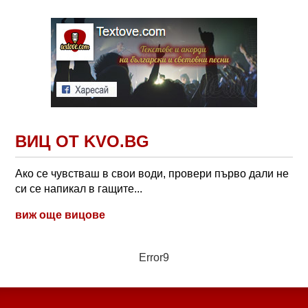
ВИЦ ОТ KVO.BG
Ако се чувстваш в свои води, провери първо дали не
си се напикал в гащите...
виж още вицове
Error9