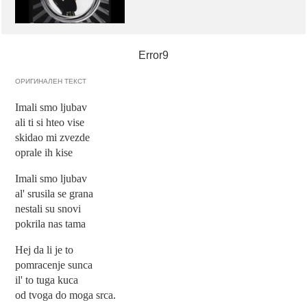
Error9
ОРИГИНАЛЕН ТЕКСТ
Imali smo ljubav
ali ti si hteo vise
skidao mi zvezde
oprale ih kise
Imali smo ljubav
al' srusila se grana
nestali su snovi
pokrila nas tama
Hej da li je to
pomracenje sunca
il' to tuga kuca
od tvoga do moga srca.