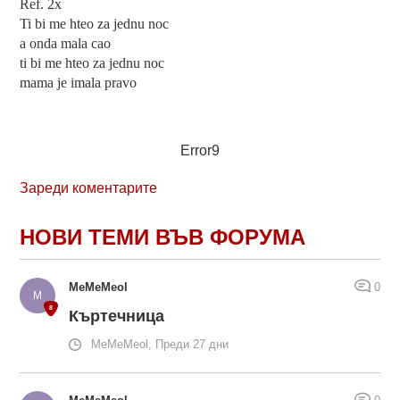
Ref. 2x
Ti bi me hteo za jednu noc
a onda mala cao
ti bi me hteo za jednu noc
mama je imala pravo
Error9
Зареди коментарите
НОВИ ТЕМИ ВЪВ ФОРУМА
MeMeMeol
0
Къртечница
MeMeMeol, Преди 27 дни