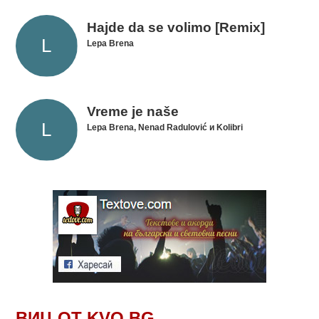
Hajde da se volimo [Remix]
Lepa Brena
Vreme je naše
Lepa Brena, Nenad Radulović и Kolibri
ВИЦ ОТ KVO.BG