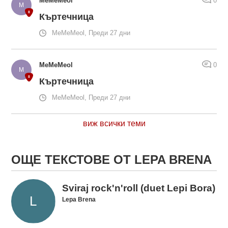
MeMeMeol
0
Къртечница
MeMeMeol, Преди 27 дни
MeMeMeol
0
Къртечница
MeMeMeol, Преди 27 дни
виж всички теми
ОЩЕ ТЕКСТОВЕ ОТ LEPA BRENA
Sviraj rock'n'roll (duet Lepi Bora)
Lepa Brena