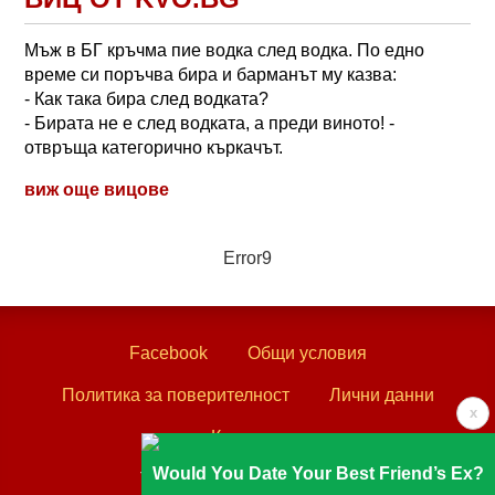
Мъж в БГ кръчма пие водка след водка. По едно
време си поръчва бира и барманът му казва:
- Как така бира след водката?
- Бирата не е след водката, а преди виното! -
отвръща категорично къркачът.
виж още вицове
Error9
Facebook
Общи условия
Политика за поверителност
Лични данни
x
Контакти
Would You Date Your Best Friend’s Ex?
Textove.com © 2003 - 2026