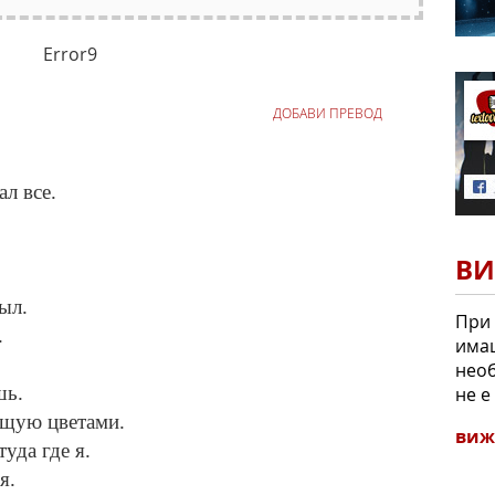
Error9
ДОБАВИ ПРЕВОД
л все.
ВИ
ыл.
При
.
имаш
необ
шь.
не е
ущую цветами.
виж
туда где я.
я.