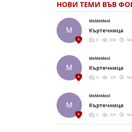
НОВИ ТЕМИ ВЪВ Ф
MeMeMeol
Къртечница
0
838
Me
MeMeMeol
Къртечница
0
339
Me
MeMeMeol
Къртечница
0
315
Me