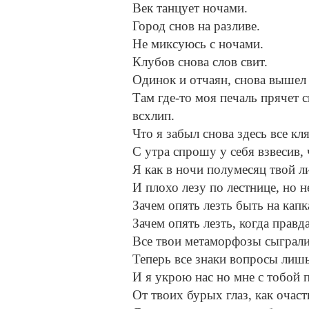
Век танцует ночами.
Город снов на разливе.
Не миксуюсь с ночами.
Клубов снова слов свит.
Одинок и отчаян, снова вышел 
Там где-то моя печаль прячет
всхлип.
Что я забыл снова здесь все кл
С утра спрошу у себя взвесив, 
Я как в ночи полумесяц твой л
И плохо лезу по лестнице, но не
Зачем опять лезть быть на капк
Зачем опять лезть, когда правда
Все твои метаморфозы сыграли
Теперь все знаки вопросы лишь 
И я укрою нас но мне с тобой пе
От твоих бурых глаз, как очаст