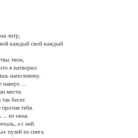
на литр,
 свой каждый свой каждый
ятвы твои,
что я натворил.
ишь наполовину.
 наверх ...
ан мести.
 так бесит.
 против тебя.
... из окна.
чаль, а с ней.
ых пулей из снега.