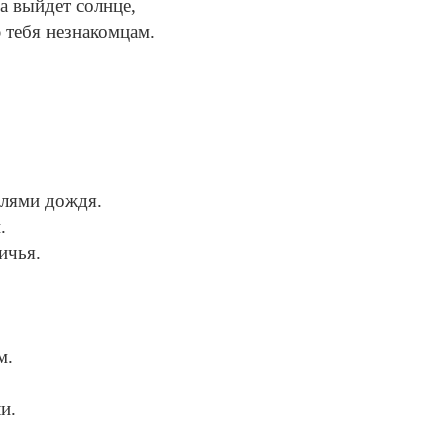
а выйдет солнце,
 тебя незнакомцам.
плями дождя.
.
ичья.
м.
и.