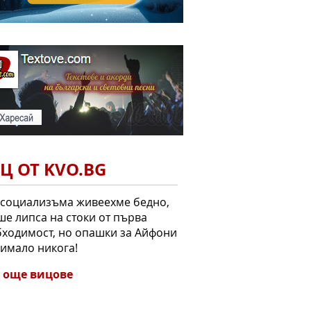
Ц ОТ KVO.BG
 социализъма живеехме бедно,
е липса на стоки от първа
ходимост, но опашки за Айфони
 имало никога!
 още вицове