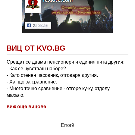
ВИЦ ОТ KVO.BG
Срещат се двама пенсионери и единия пита другия:
- Как се чувстваш наборе?
- Като стенен часовник, отговаря другия.
- Ха, що за сравнение.
- Много точно сравнение - отгоре ку-ку, отдолу
махало.
виж още вицове
Error9