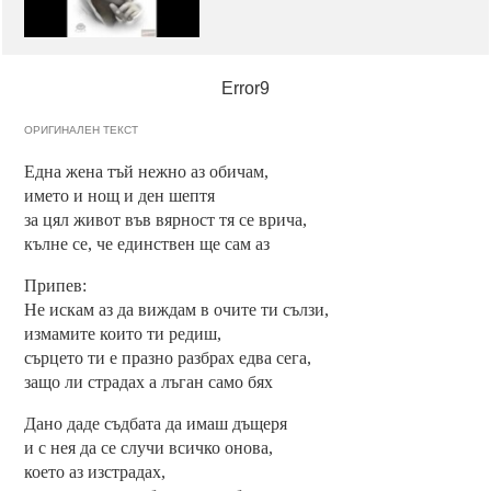
Error9
ОРИГИНАЛЕН ТЕКСТ
Една жена тъй нежно аз обичам,
името и нощ и ден шептя
за цял живот във вярност тя се врича,
кълне се, че единствен ще сам аз
Припев:
Не искам аз да виждам в очите ти сълзи,
измамите които ти редиш,
сърцето ти е празно разбрах едва сега,
защо ли страдах а лъган само бях
Дано даде съдбата да имаш дъщеря
и с нея да се случи всичко онова,
което аз изстрадах,