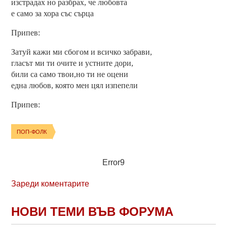
изстрадах но разбрах, че любовта
е само за хора със сърца
Припев:
Затуй кажи ми сбогом и всичко забрави,
гласът ми ти очите и устните дори,
били са само твои,но ти не оцени
една любов, която мен цял изпепели
Припев:
ПОП-ФОЛК
Error9
Зареди коментарите
НОВИ ТЕМИ ВЪВ ФОРУМА