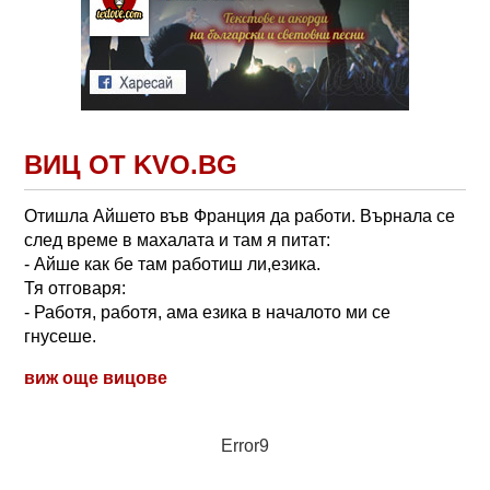
ВИЦ ОТ KVO.BG
Отишла Айшето във Франция да работи. Върнала се
след време в махалата и там я питат:
- Айше как бе там работиш ли,езика.
Тя отговаря:
- Работя, работя, ама езика в началото ми се
гнусеше.
виж още вицове
Error9