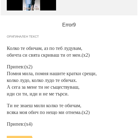
Error9
ОРИГИНАЛЕН ТЕКСТ
Колко те обичам, аз по теб лудувам,
обичта си свята скриваш ти от мен.(x2)
Припев:(x2)
Помня мила, помня нашите кратки срещи,
колко лудо, колко лудо те обичах.
А сега за мене ти не съществуваш,
иди си ти, иди и не ме търси.
Ти не знаеш мили колко те обичам,
всяка моя обич по нещо ми отнема.(x2)
Припев:(x4)