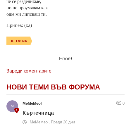
че се разделихме,
но не проумявам как
още ми липсваш ти.
Припев: (х2)
ПОП-ФОЛК
Error9
Зареди коментарите
НОВИ ТЕМИ ВЪВ ФОРУМА
MeMeMeol
0
Къртечница
MeMeMeol, Преди 26 дни