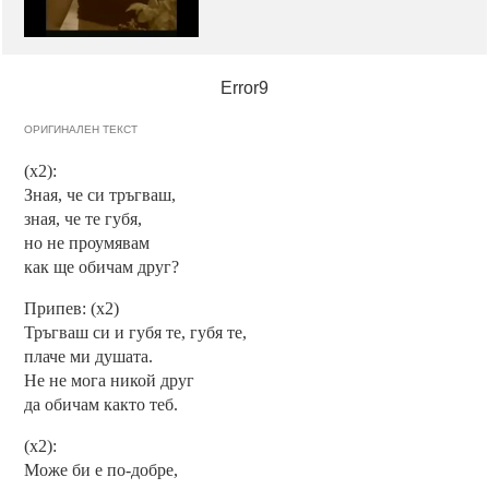
Error9
ОРИГИНАЛЕН ТЕКСТ
(х2):
Зная, че си тръгваш,
зная, че те губя,
но не проумявам
как ще обичам друг?
Припев: (х2)
Тръгваш си и губя те, губя те,
плаче ми душата.
Не не мога никой друг
да обичам както теб.
(х2):
Може би е по-добре,