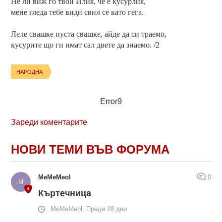
Не ли виж го твой Илия, че е кусурлия,
мене гледа тебе види свил се като гега.
Леле свашке пуста свашке, айде да си траемо,
кусурите що ги имат сал двете да знаемо. /2
НАРОДНА
Error9
Зареди коментарите
НОВИ ТЕМИ ВЪВ ФОРУМА
MeMeMeol
0
Къртечница
MeMeMeol, Преди 28 дни