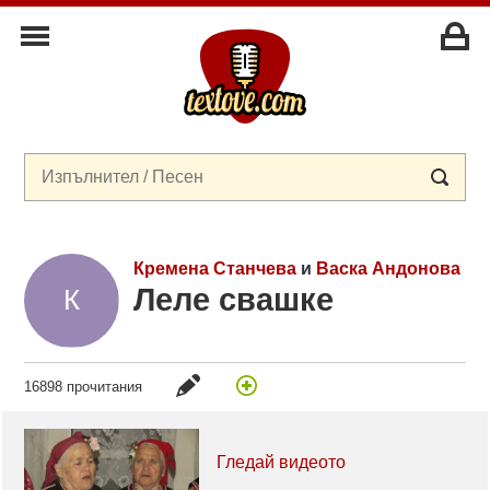
Кремена Станчева
и
Васка Андонова
Леле свашке
16898 прочитания
Гледай видеото