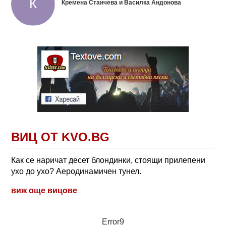
Кремена Станчева и Василка Андонова
ВИЦ ОТ KVO.BG
Как се наричат десет блондинки, стоящи прилепени
ухо до ухо? Аеродинамичен тунел.
виж още вицове
Error9