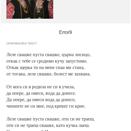
Error9
ОРИГИНАЛЕН ТЕКСТ
Леле свашке пуста свашке, църна лисицо,
откак с тебе се сродимо кучу запустимо.
Откак щерка ти на мене снаа ми стана,
от тогава, леле свашке, болест ме захвана.
От кога си я родила не си я учила,
да опере, да омеси, вода да донесе.
Да опере, да омеси вода да донесе,
чиниите не си мие, под креват ги крие.
Леле свашке пуста свашке, оти си не траеш,
оти си не траеш свашке, като кучка лаеш.