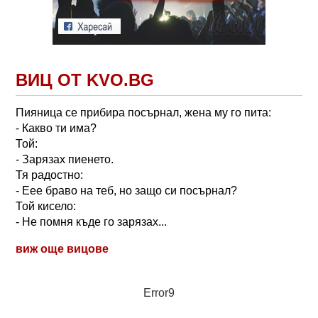
ВИЦ ОТ KVO.BG
Пияница се прибира посърнал, жена му го пита:
- Какво ти има?
Той:
- Зарязах пиенето.
Тя радостно:
- Еее браво на теб, но защо си посърнал?
Той кисело:
- Не помня къде го зарязах...
виж още вицове
Error9