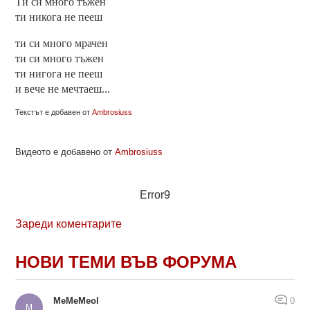
Ти си много тъжен
ти никога не пееш
ти си много мрачен
ти си много тъжен
ти нигога не пееш
и вече не мечтаеш...
Текстът е добавен от
Ambrosiuss
Видеото е добавено от
Ambrosiuss
Error9
Зареди коментарите
НОВИ ТЕМИ ВЪВ ФОРУМА
MeMeMeol
0