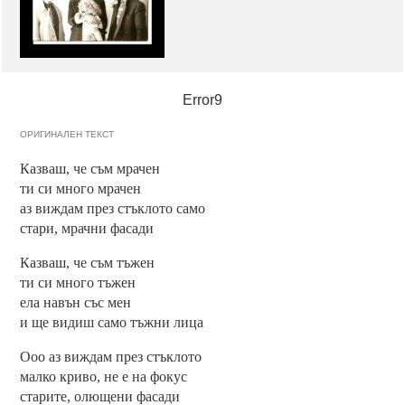
Error9
ОРИГИНАЛЕН ТЕКСТ
Казваш, че съм мрачен
ти си много мрачен
аз виждам през стъклото само
стари, мрачни фасади
Казваш, че съм тъжен
ти си много тъжен
ела навън със мен
и ще видиш само тъжни лица
Ооо аз виждам през стъклото
малко криво, не е на фокус
старите, олющени фасади