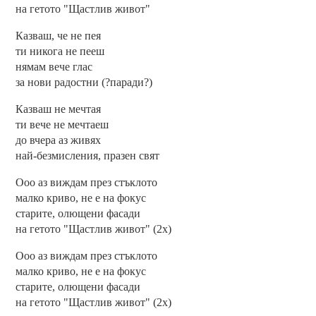
на гетото "Щастлив живот"
Казваш, че не пея
ти никога не пееш
нямам вече глас
за нови радостни (?паради?)
Казваш не мечтая
ти вече не мечтаеш
до вчера аз живях
най-безмисления, празен свят
Ооо аз виждам през стъклото
малко криво, не е на фокус
старите, олющени фасади
на гетото "Щастлив живот" (2x)
Ооо аз виждам през стъклото
малко криво, не е на фокус
старите, олющени фасади
на гетото "Щастлив живот" (2x)