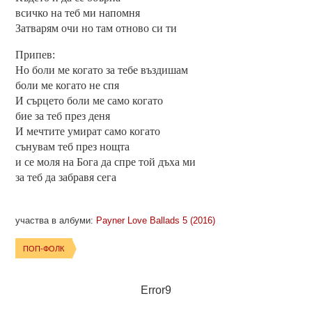
всичко на теб ми напомня
Затварям очи но там отново си ти
Припев:
Но боли ме когато за тебе въздишам
боли ме когато не спя
И сърцето боли ме само когато
бие за теб през деня
И мечтите умират само когато
сънувам теб през нощта
и се моля на Бога да спре той дъха ми
за теб да забравя сега
участва в албуми:
Payner Love Ballads 5 (2016)
ПОП-ФОЛК
Error9