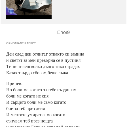
Error9
ОРИГИНАЛЕН ТЕКСТ
Ден след ден отлитат откакто си замина
и светът за мен превърна се в пустиня
Ти не знаеш колко дълго тихо страдах
Казах твърдо сбогом,беше лъжа
Припев:
Но боли ме когато за тебе въздишам
боли ме когато не спя
И сърцето боли ме само когато
бие за теб през деня
И мечтите умират само когато
сънувам теб през нощта