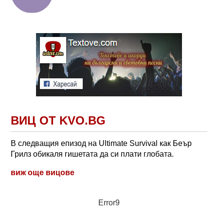
ВИЦ ОТ KVO.BG
В следващия епизод на Ultimate Survival как Беър
Грилз обикаля гишетата да си плати глобата.
виж още вицове
Error9