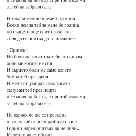
и се моля на Бога да спре той дъха ми
за теб да забравя сега
И така внезапно времето отмина
Всеки ден за теб за мене бе година
но сърцето още свито тихо тлее
спря да се опитва да те преживее
~Припев~
Но боли ме когато за тебе въздишам
боли ме когато не спя
И сърцето боли ме само когато
бие за теб през деня
И мечтите умират само когато
сънувам теб през нощта
и се моля на Бога да спре той дъха ми
за теб да забравя сега
Не вярвах че ще се превърна
в човек който носи разбито сърце
Години наред опитвах да не личи...
Където и да се обърна