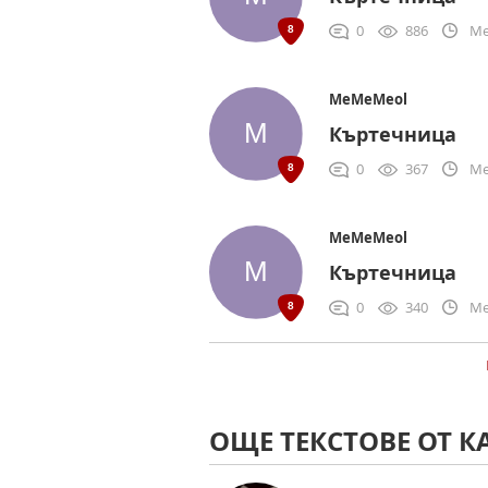
0
886
Me
MeMeMeol
Къртечница
0
367
Me
MeMeMeol
Къртечница
0
340
Me
ОЩЕ ТЕКСТОВЕ ОТ К