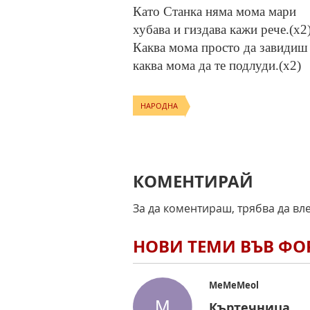
Като Станка няма мома мари
хубава и гиздава кажи рече.(х2
Каква мома просто да завидиш
каква мома да те подлуди.(х2)
НАРОДНА
КОМЕНТИРАЙ
За да коментираш, трябва да вл
НОВИ ТЕМИ ВЪВ Ф
MeMeMeol
Къртечница