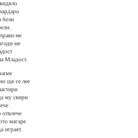
 видяло
 вардаро
и бели
бели.
прави ме
згоди ме
адост
а Младост.
запее
но ще се лее
настири
да му свири
лече
 отвлече
ото магаре
а играят.