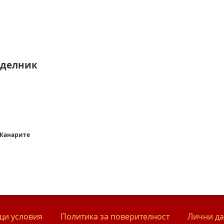
 делник
 Канарите
и условия
Политика за поверителност
Лични д