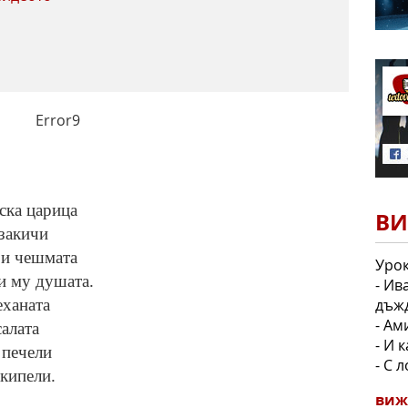
Error9
ска царица
ВИ
 закичи
ои чешмата
Урок
ли му душата.
- Ив
дъжд
еханата
- Ам
салата
- И 
 печели
- С 
кипели.
виж