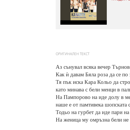
ОРИГИНАЛЕН ТЕКСТ
Аз сънувал всяка вечер Търнов
Как ѝ давам Бяла роза да се по
Тя пък иска Кара Кольо да стр
като минава с бели менци в па
На Пампорово на иде долу в м
наше е от памтивека шопската 
Тодьо на гурбет да иде пари на
На женица му омръзна бели не 