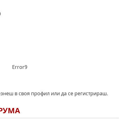
)
Error9
езнеш в своя профил или да се регистрираш.
ОРУМА