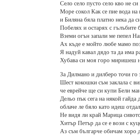
Село село пусто село кво не си
Море сокол Как се пие вода на
и Биляна бяла платно нека да с
Побелях и остарях с гълъбите 
Вземи огън запали ме пепел На
Ах къде е мойто любе мамо по
Я надуй кавал дядо та да има р
Хубава си моя горо миришеш н
За Дилмано и дилберо точи го 
Шест кокошки съм заклала с ви
че еврейче ще си купи Бели ма
Дельо пък сега на някой гайда 
облаче ле бяло като идеш отда
Не видя ли край Марица сивото
Хитър Петър да се е вози с куц
Аз съм българче обичам хоро д