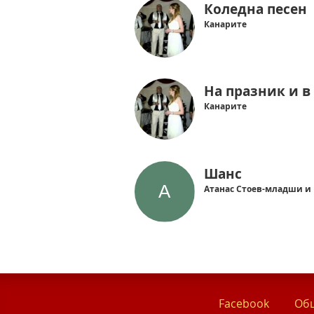
Коледна песен
Канарите
На празник и в
Канарите
Шанс
Атанас Стоев-младши и
Facebook
Общ