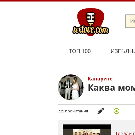
ТОП 100
ИЗПЪЛН
Канарите
Каква мо
725 прочитания
Гледай 