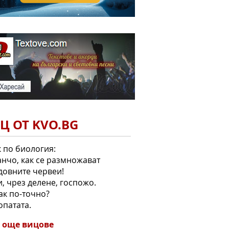
Ц ОТ KVO.BG
 по биология:
анчо, как се размножават
овните червеи!
и, чрез делене, госпожо.
как по-точно?
лопатата.
 още вицове