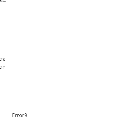
ах.
ас.
Error9