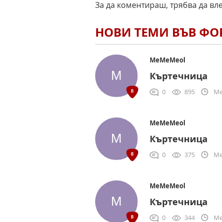
За да коментираш, трябва да вл
НОВИ ТЕМИ ВЪВ Ф
MeMeMeol
Къртечница
0
895
Me
MeMeMeol
Къртечница
0
375
Me
MeMeMeol
Къртечница
0
344
Me