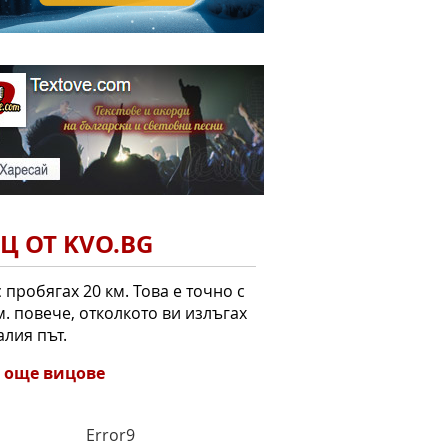
Ц ОТ KVO.BG
 пробягах 20 км. Това е точно с
м. повече, отколкото ви излъгах
лия път.
 още вицове
Error9