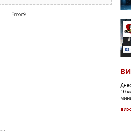
Error9
ВИ
Днес
10 к
мина
виж
ас.