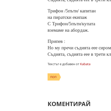
Трифон /5пъти/ капитан
на пиратски екипаж
С Трифон/5пъти/купата
вземаме на абордаж.
Припев :
Но му пречи съдията еее сиром
Съдията, съдията еее в трети кл
Текстът е добавен от
Kabata
ПОП
КОМЕНТИРАЙ