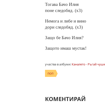
Тогава Бачо Илия
поне следобяд. (x3)
Немога и либе и вино
дори следобяд. (x3)
Защо бе Бачо Илия?
Защото имаш мустак!
участва в албуми:
Каналето - Ръгай чушк
ПОП
КОМЕНТИРАЙ