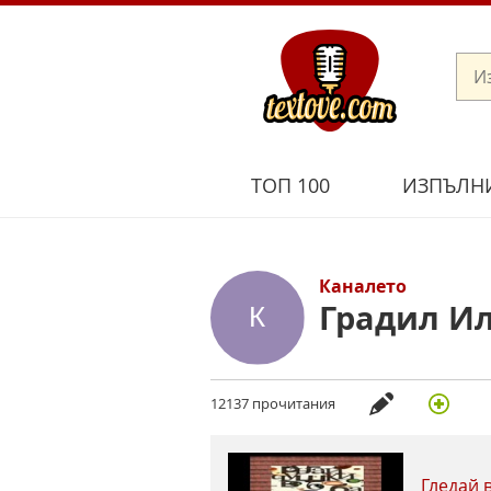
ТОП 100
ИЗПЪЛН
Каналето
Градил И
12137 прочитания
Гледай 