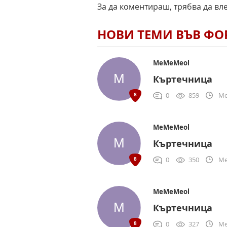
За да коментираш, трябва да вл
НОВИ ТЕМИ ВЪВ Ф
MeMeMeol
Къртечница
0
859
Me
MeMeMeol
Къртечница
0
350
Me
MeMeMeol
Къртечница
0
327
Me