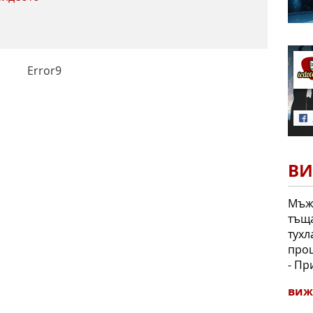
Error9
ВИ
Мъж 
тъща
тухл
про
- Пр
виж