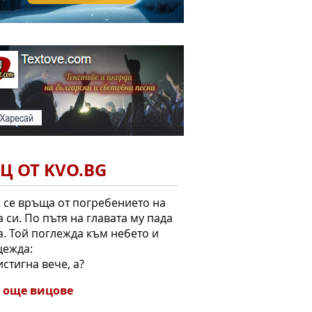
Ц ОТ KVO.BG
се връща от погребението на
 си. По пътя на главата му пада
а. Той поглежда към небето и
цежда:
истигна вече, а?
 още вицове