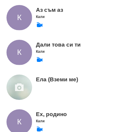
Аз съм аз
Кали
Дали това си ти
Кали
Ела (Вземи ме)
Ех, родино
Кали