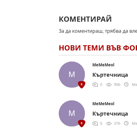
КОМЕНТИРАЙ
За да коментираш, трябва да вл
НОВИ ТЕМИ ВЪВ Ф
MeMeMeol
Къртечница
0
906
Me
MeMeMeol
Къртечница
0
376
Me