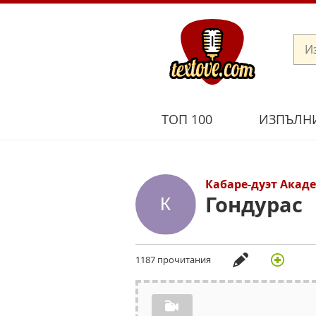
ТОП 100
ИЗПЪЛН
Кабаре-дуэт Акад
Гондурас
1187 прочитания