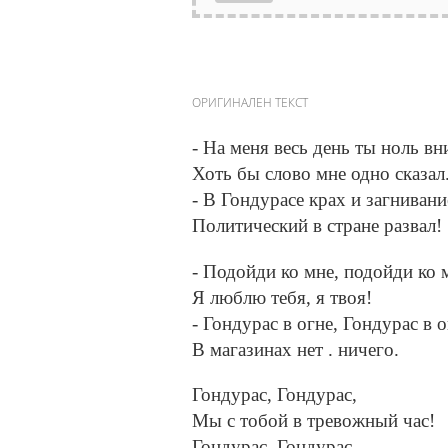
ОРИГИНАЛЕН ТЕКСТ
- На меня весь день ты ноль вн
Хоть бы слово мне одно сказал
- В Гондурасе крах и загнивани
Политический в стране развал!
- Подойди ко мне, подойди ко 
Я люблю тебя, я твоя!
- Гондурас в огне, Гондурас в о
В магазинах нет . ничего.
Гондурас, Гондурас,
Мы с тобой в тревожный час!
Гондурас, Гондурас,