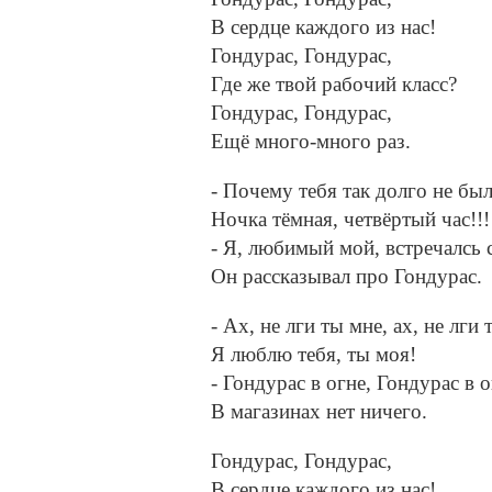
В сердце каждого из нас!
Гондурас, Гондурас,
Где же твой рабочий класс?
Гондурас, Гондурас,
Ещё много-много раз.
- Почему тебя так долго не бы
Ночка тёмная, четвёртый час!!!
- Я, любимый мой, встречалсь 
Он рассказывал про Гондурас.
- Ах, не лги ты мне, ах, не лги 
Я люблю тебя, ты моя!
- Гондурас в огне, Гондурас в о
В магазинах нет ничего.
Гондурас, Гондурас,
В сердце каждого из нас!