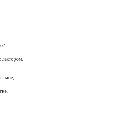
ло?
с лектором,
ты мне,
гне,