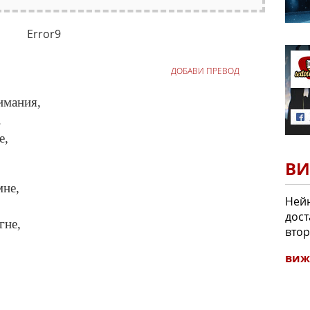
Error9
ДОБАВИ ПРЕВОД
имания,
.
е,
ВИ
мне,
Нейн
дост
гне,
втор
виж