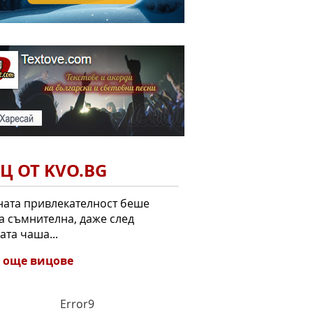
Ц ОТ KVO.BG
ата привлекателност беше
а съмнителна, даже след
ата чаша...
 още вицове
Error9