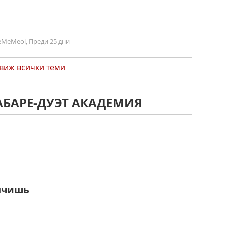
MeMeol, Преди 25 дни
виж всички теми
АБАРЕ-ДУЭТ АКАДЕМИЯ
лчишь