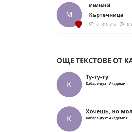
MeMeMeol
Къртечница
0
345
Me
ОЩЕ ТЕКСТОВЕ ОТ К
Ту-ту-ту
Кабаре-дуэт Академия
Хочешь, но мо
Кабаре-дуэт Академия