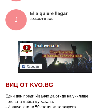
Ella quiere llegar
J-Alvarez и Zion
ВИЦ ОТ KVO.BG
Един ден преди Иванчо да отиде на училище
неговата майка му казала:
- Иванчо, ето ти 50 стотинки за закуска.