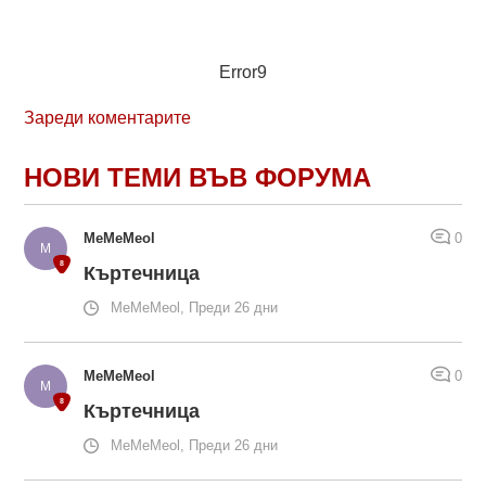
Error9
Зареди коментарите
НОВИ ТЕМИ ВЪВ ФОРУМА
MeMeMeol
0
Къртечница
MeMeMeol, Преди 26 дни
MeMeMeol
0
Къртечница
MeMeMeol, Преди 26 дни