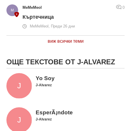
MeMeMeol
0
Къртечница
MeMeMeol, Преди 26 дни
виж всички теми
ОЩЕ ТЕКСТОВЕ ОТ J-ALVAREZ
Yo Soy
J-Alvarez
EsperÃ¡ndote
J-Alvarez