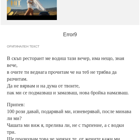
Error9
ОРИГИНАЛЕН ТЕКСТ
В скъп ресторант ме водиш тази вечер, има нещо, зная
вече,
в очите ти веднага прочитам че на теб не трябва да
разчитам.
Да не вярвам и на дума от твоите,
пак ми се подмазваш и замазваш, нова бройка намазваш.
Припев:
100 рози давай, подарявай ми, изневерявай, после минава
ли ми?
Чашата ми виж я, прелива ли, не с търпение, а с водки
три.
Ще празнувам това че зарязах те, от жените кажи ми