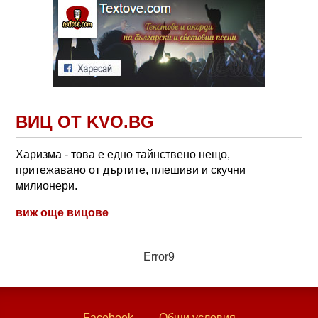
ВИЦ ОТ KVO.BG
Харизма - това е едно тайнствено нещо,
притежавано от дъртите, плешиви и скучни
милионери.
виж още вицове
Error9
Facebook
Общи условия