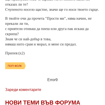
отказах ли те?
Счупеното носело щастие, значи ще го носи твоето сърце.
В твойте очи да прочета "Прости ми", няма начин, не
прекали ли ти,
с приятели отиваш да пиеш или друга пак искаш да
скриеш?
Знам че си най-добър в това,
нямаш нито срам и морал, и мене си предал.
Припев:(x2)
ПОП-ФОЛК
Error9
Зареди коментарите
НОВИ ТЕМИ ВЪВ ФОРУМА