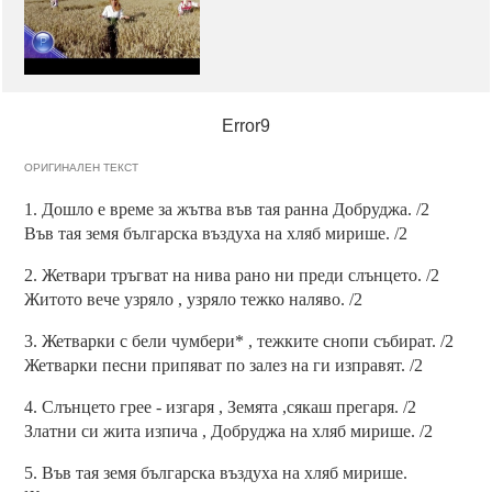
Error9
ОРИГИНАЛЕН ТЕКСТ
1. Дошло е време за жътва във тая ранна Добруджа. /2
Във тая земя българска въздуха на хляб мирише. /2
2. Жетвари тръгват на нива рано ни преди слънцето. /2
Житото вече узряло , узряло тежко наляво. /2
3. Жетварки с бели чумбери* , тежките снопи събират. /2
Жетварки песни припяват по залез на ги изправят. /2
4. Слънцето грее - изгаря , Земята ,сякаш прегаря. /2
Златни си жита изпича , Добруджа на хляб мирише. /2
5. Във тая земя българска въздуха на хляб мирише.