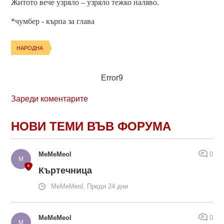
Житото вече узряло – узряло тежко наляво.
*чумбер - кърпа за глава
НАРОДНА
Error9
Зареди коментарите
НОВИ ТЕМИ ВЪВ ФОРУМА
MeMeMeol
0
Къртечница
MeMeMeol, Преди 24 дни
MeMeMeol
0