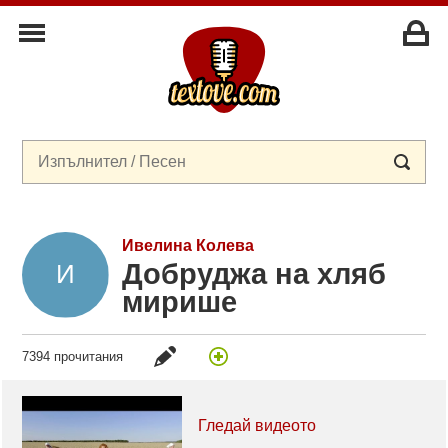
Ивелина Колева
Добруджа на хляб
мирише
7394 прочитания
Гледай видеото