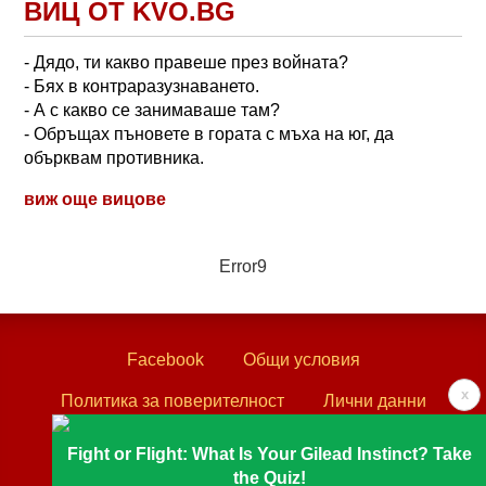
ВИЦ ОТ KVO.BG
- Дядо, ти какво правеше през войната?
- Бях в контраразузнаването.
- А с какво се занимаваше там?
- Обръщах пъновете в гората с мъха на юг, да
обърквам противника.
виж още вицове
Error9
Facebook
Общи условия
x
Политика за поверителност
Лични данни
Контакти
Fight or Flight: What Is Your Gilead Instinct? Take
the Quiz!
Textove.com © 2003 - 2026